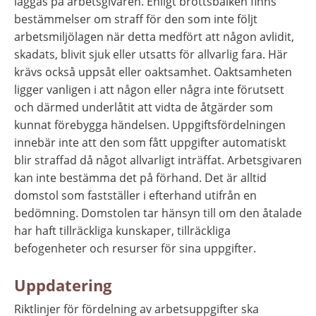
läggas på arbetsgivaren. Enligt brottsbalken finns 
bestämmelser om straff för den som inte följt 
arbetsmiljölagen när detta medfört att någon avlidit, 
skadats, blivit sjuk eller utsatts för allvarlig fara. Här 
krävs också uppsåt eller oaktsamhet. Oaktsamheten 
ligger vanligen i att någon eller några inte förutsett 
och därmed underlåtit att vidta de åtgärder som 
kunnat förebygga händelsen. Uppgiftsfördelningen 
innebär inte att den som fått uppgifter automatiskt 
blir straffad då något allvarligt inträffat. Arbetsgivaren 
kan inte bestämma det på förhand. Det är alltid 
domstol som fastställer i efterhand utifrån en 
bedömning. Domstolen tar hänsyn till om den åtalade 
har haft tillräckliga kunskaper, tillräckliga 
befogenheter och resurser för sina uppgifter.
Uppdatering
Riktlinjer för fördelning av arbetsuppgifter ska 