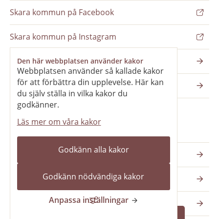
Skara kommun på Facebook
Skara kommun på Instagram
Nyhetsbrev
Den här webbplatsen använder kakor
Webbplatsen använder så kallade kakor
för att förbättra din upplevelse. Här kan
Pressrum
du själv ställa in vilka kakor du
godkänner.
Läs mer om våra kakor
Våra webbplatser
Godkänn alla kakor
Katedralskolan
Godkänn nödvändiga kakor
Vilans fritidsområde
Anpassa inställningar
Skara kommun
Fråga mig något!