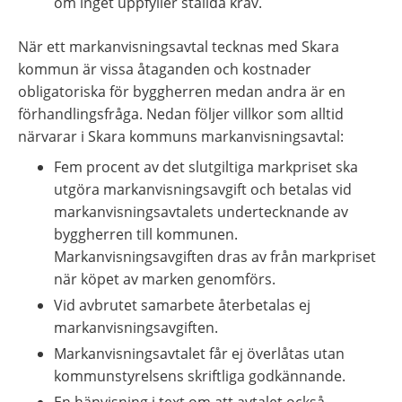
om inget uppfyller ställda krav.
När ett markanvisningsavtal tecknas med Skara 
kommun är vissa åtaganden och kostnader 
obligatoriska för byggherren medan andra är en 
förhandlingsfråga. Nedan följer villkor som alltid 
närvarar i Skara kommuns markanvisningsavtal:
Fem procent av det slutgiltiga markpriset ska 
utgöra markanvisningsavgift och betalas vid 
markanvisningsavtalets undertecknande av 
byggherren till kommunen. 
Markanvisningsavgiften dras av från markpriset 
när köpet av marken genomförs.
Vid avbrutet samarbete återbetalas ej 
markanvisningsavgiften.
Markanvisningsavtalet får ej överlåtas utan 
kommunstyrelsens skriftliga godkännande.
En hänvisning i text om att avtalet också 