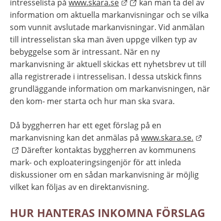
Länk till annan webbplats
intresselista på 
www.skara.se
 kan man ta del av 
information om aktuella markanvisningar och se vilka 
som vunnit avslutade markanvisningar. Vid anmälan 
till intresselistan ska man även uppge vilken typ av 
bebyggelse som är intressant. När en ny 
markanvisning är aktuell skickas ett nyhetsbrev ut till 
alla registrerade i intresselisan. I dessa utskick finns 
grundläggande information om markanvisningen, när 
den kom- mer starta och hur man ska svara.
Då byggherren har ett eget förslag på en 
Länk 
markanvisning kan det anmälas på 
www.skara.se.
 Därefter kontaktas byggherren av kommunens 
mark- och exploateringsingenjör för att inleda 
diskussioner om en sådan markanvisning är möjlig 
vilket kan följas av en direktanvisning.
HUR HANTERAS INKOMNA FÖRSLAG 