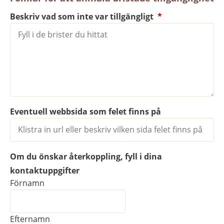
(obligatorisk)
Beskriv vad som inte var tillgängligt
*
Eventuell webbsida som felet finns på
Om du önskar återkoppling, fyll i dina
kontaktuppgifter
Om du önskar återkoppling, fyll i dina kontaktuppgi
Förnamn
Efternamn