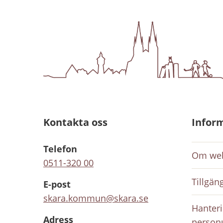
Kontakta oss
Infor
Telefon
Om web
0511-320 00
Tillgän
E-post
skara.kommun@skara.se
Hanteri
Adress
person