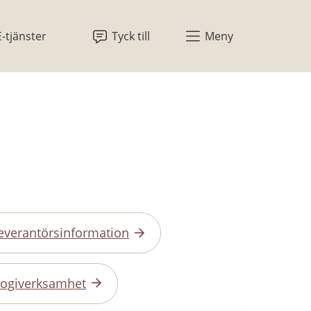
E-tjänster
Tyck till
Meny
everantörsinformation
 logiverksamhet