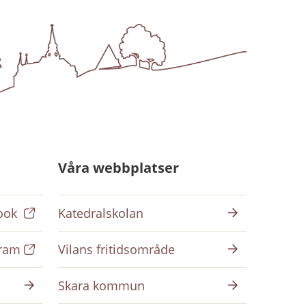
Våra webbplatser
ook
Katedralskolan
gram
Vilans fritidsområde
Skara kommun