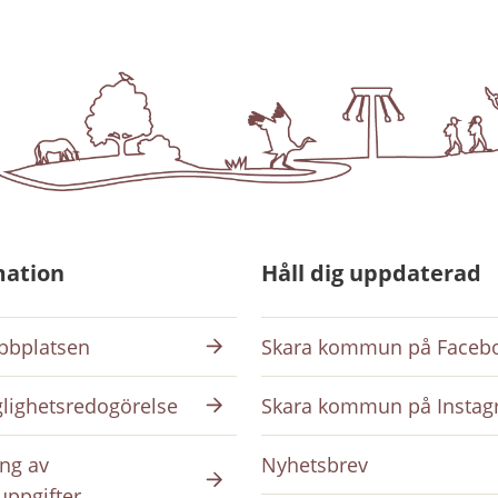
mation
Håll dig uppdaterad
bplatsen
Skara kommun på Faceb
glighetsredogörelse
Skara kommun på Insta
ng av
Nyhetsbrev
uppgifter