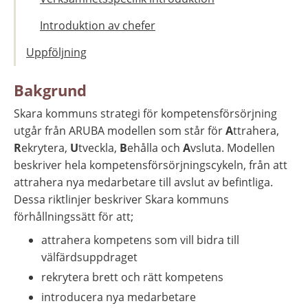
Introduktion av chefer
Uppföljning
Bakgrund
Skara kommuns strategi för kompetensförsörjning 
utgår från ARUBA modellen som står för 
A
ttrahera, 
R
ekrytera, 
U
tveckla, 
B
ehålla och 
A
vsluta. Modellen 
beskriver hela kompetensförsörjningscykeln, från att 
attrahera nya medarbetare till avslut av befintliga. 
Dessa riktlinjer beskriver Skara kommuns 
förhållningssätt för att;
attrahera kompetens som vill bidra till 
välfärdsuppdraget
rekrytera brett och rätt kompetens
introducera nya medarbetare