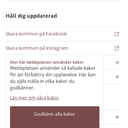
Håll dig uppdaterad
Skara kommun på Facebook
Skara kommun på Instagram
Nyhetsbrev
Den här webbplatsen använder kakor
Webbplatsen använder så kallade kakor
för att förbättra din upplevelse. Här kan
Pressrum
du själv ställa in vilka kakor du
godkänner.
Läs mer om våra kakor
Våra webbplatser
Godkänn alla kakor
Katedralskolan