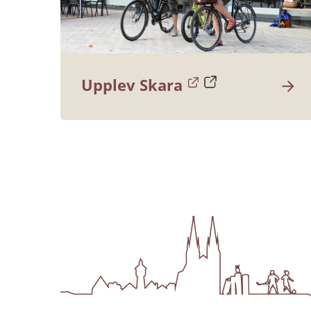
Länk till annan webbplats.
Upplev Skara