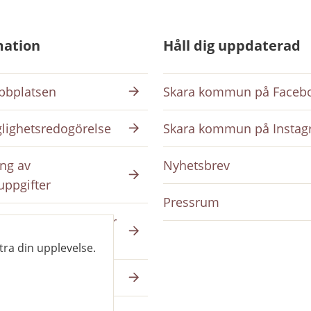
mation
Håll dig uppdaterad
bplatsen
Skara kommun på Faceb
glighetsredogörelse
Skara kommun på Insta
ng av
Nyhetsbrev
uppgifter
Pressrum
ing på intranätet för
da
tra din upplevelse.
a på skara.se