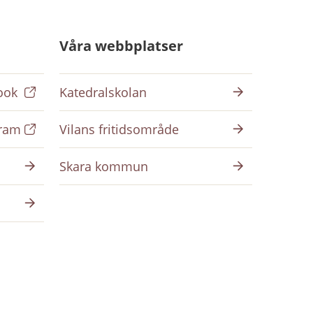
Våra webbplatser
ook
Katedralskolan
gram
Vilans fritidsområde
Skara kommun