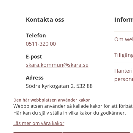
Kontakta oss
Infor
Telefon
Om web
0511-320 00
Tillgän
E-post
skara.kommun@skara.se
Hanteri
Adress
person
Södra kyrkogatan 2, 532 88
Skara
Inloggn
Den här webbplatsen använder kakor
anställ
Webbplatsen använder så kallade kakor för att förbät
Organisationsnummer
Här kan du själv ställa in vilka kakor du godkänner.
212000-1702
Rediger
Läs mer om våra kakor
Kontaktcenter