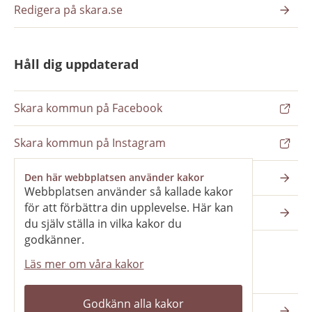
Redigera på skara.se
Håll dig uppdaterad
Skara kommun på Facebook
Skara kommun på Instagram
Nyhetsbrev
Den här webbplatsen använder kakor
Webbplatsen använder så kallade kakor
för att förbättra din upplevelse. Här kan
Pressrum
du själv ställa in vilka kakor du
godkänner.
Läs mer om våra kakor
Våra webbplatser
Godkänn alla kakor
Katedralskolan