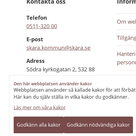
Kontakta oss
Infor
Telefon
Om web
0511-320 00
Tillgän
E-post
skara.kommun@skara.se
Hanteri
Adress
person
Södra kyrkogatan 2, 532 88
Skara
Inloggn
Den här webbplatsen använder kakor
anställ
Webbplatsen använder så kallade kakor för att förbät
Organisationsnummer
Här kan du själv ställa in vilka kakor du godkänner.
212000-1702
Rediger
Läs mer om våra kakor
Kontaktcenter
Stängt
Öppnar 10 aug kl
Godkänn alla kakor
Godkänn nödvändiga kakor
08.00