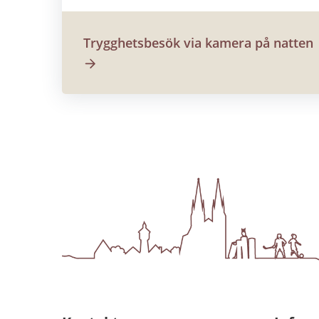
Trygghetsbesök via kamera på natten