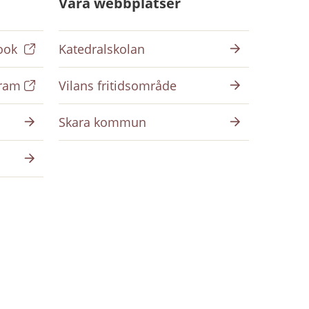
Våra webbplatser
ook
Katedralskolan
gram
Vilans fritidsområde
Skara kommun