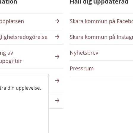
mation
Håll dig uppdaterad
bplatsen
Skara kommun på Faceb
glighetsredogörelse
Skara kommun på Insta
ng av
Nyhetsbrev
uppgifter
Pressrum
ing på intranätet för
da
tra din upplevelse.
a på skara.se