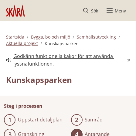
Hoppa till innehåll
Sök
Meny
Startsida
Bygga, bo och miljö
Samhällsutveckling
Aktuella projekt
Kunskapsparken
Godkänn funktionella kakor för att använda 
Länk till annan webbplats.
lyssnafunktionen.
Kunskapsparken
Steg i processen
1
2
Uppstart detaljplan
Samråd
3
4
Granskning
Antagande