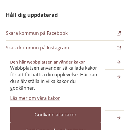
Håll dig uppdaterad
Skara kommun på Facebook
Skara kommun på Instagram
Nyhetsbrev
Den här webbplatsen använder kakor
Webbplatsen använder så kallade kakor
för att förbättra din upplevelse. Här kan
Pressrum
du själv ställa in vilka kakor du
godkänner.
Läs mer om våra kakor
Våra webbplatser
Godkänn alla kakor
Katedralskolan