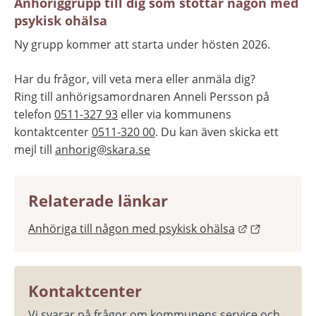
Anhöriggrupp till dig som stöttar någon med 
psykisk ohälsa
Ny grupp kommer att starta under hösten 2026.
Har du frågor, vill veta mera eller anmäla dig? 
Ring till anhörigsamordnaren Anneli Persson på 
telefon 
0511-327 93
 eller via kommunens 
kontaktcenter 
0511-320 00
. Du kan även skicka ett 
mejl till 
anhorig@skara.se
Relaterade länkar
Länk till ann
Anhöriga till någon med psykisk ohälsa
Kontaktcenter
Vi svarar på frågor om kommunens service och 