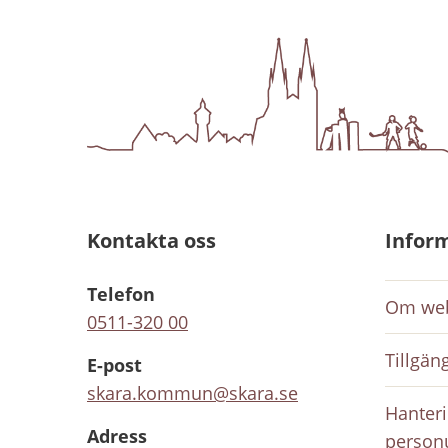
Kontakta oss
Infor
Telefon
Om web
0511-320 00
Tillgän
E-post
skara.kommun@skara.se
Hanteri
Adress
person