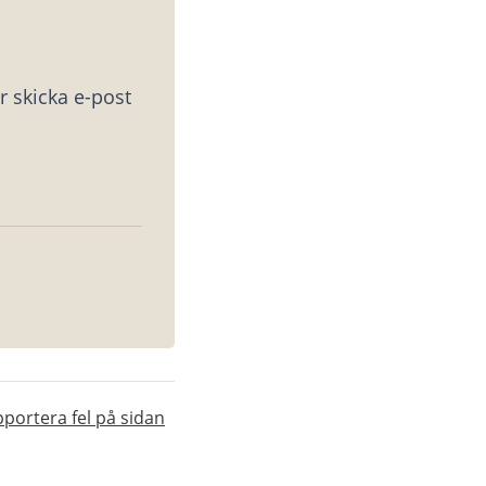
 skicka e-post 
portera fel på sidan