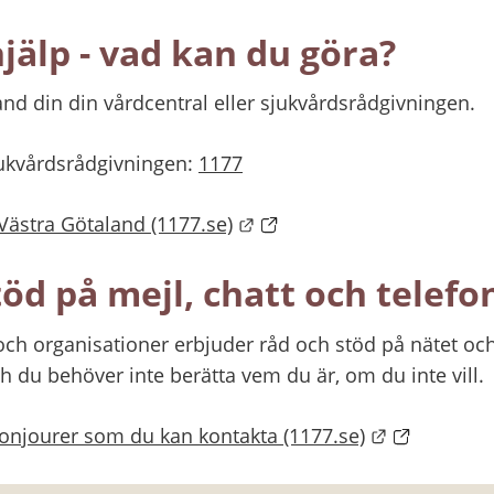
jälp - vad kan du göra?
and din din vårdcentral eller sjukvårdsrådgivningen.
kvårdsrådgivningen: 
1177
Länk till annan webbplats
 Västra Götaland (1177.se)
öd på mejl, chatt och telefo
ch organisationer erbjuder råd och stöd på nätet och 
h du behöver inte berätta vem du är, om du inte vill.
Länk till a
efonjourer som du kan kontakta (1177.se)