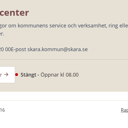
center
ågor om kommunens service och verksamhet, ring eller
r.
20 00
E-post skara.kommun@skara.se
r
Stängt
Öppnar kl 08.00
-16
Rap