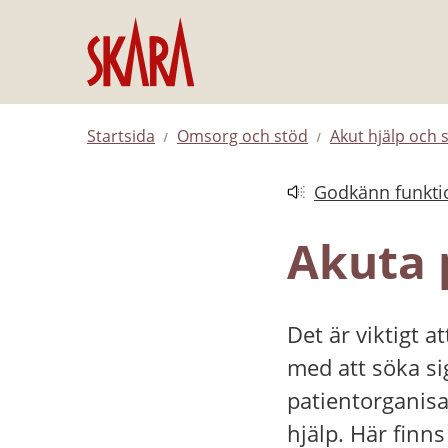
Hoppa till innehåll
Startsida
Omsorg och stöd
Akut hjälp och 
Godkänn funktio
Länk till annan web
Akuta 
Det är viktigt a
med att söka sig
patientorganisa
hjälp. Här finns