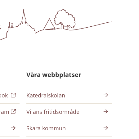
Våra webbplatser
ook
Katedralskolan
gram
Vilans fritidsområde
Skara kommun