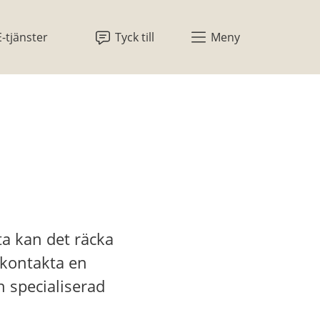
E-tjänster
Tyck till
Meny
a kan det räcka 
 kontakta en 
specialiserad 