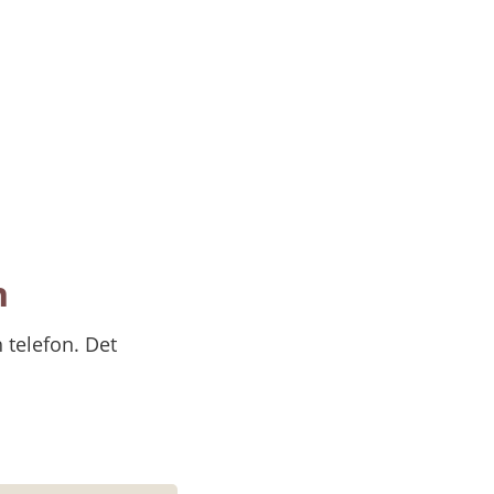
.
n
telefon. Det 
nnan webbplats.