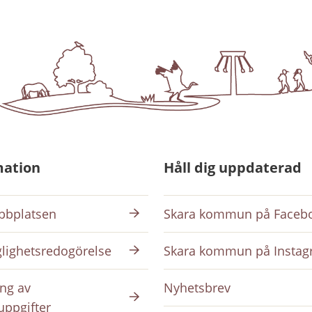
mation
Håll dig uppdaterad
bplatsen
Skara kommun på Faceb
glighetsredogörelse
Skara kommun på Insta
ng av
Nyhetsbrev
uppgifter