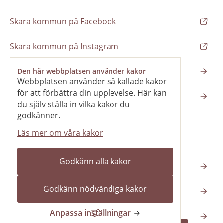
Skara kommun på Facebook
Skara kommun på Instagram
Nyhetsbrev
Den här webbplatsen använder kakor
Webbplatsen använder så kallade kakor
för att förbättra din upplevelse. Här kan
Pressrum
du själv ställa in vilka kakor du
godkänner.
Läs mer om våra kakor
Våra webbplatser
Godkänn alla kakor
Katedralskolan
Godkänn nödvändiga kakor
Vilans fritidsområde
Anpassa inställningar
Skara kommun