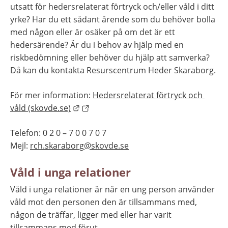
utsatt för hedersrelaterat förtryck och/eller våld i ditt 
yrke? Har du ett sådant ärende som du behöver bolla 
med någon eller är osäker på om det är ett 
hedersärende? Är du i behov av hjälp med en 
riskbedömning eller behöver du hjälp att samverka? 
Då kan du kontakta Resurscentrum Heder Skaraborg.
För mer information: 
Hedersrelaterat förtryck och 
Länk till annan webbplats.
våld (skovde.se)
Telefon: 0 2 0 – 7 0 0 7 0 7
Mejl: 
rch.skaraborg@skovde.se
Våld i unga relationer
Våld i unga relationer är när en ung person använder 
våld mot den personen den är tillsammans med, 
någon de träffar, ligger med eller har varit 
tillsammans med förut.