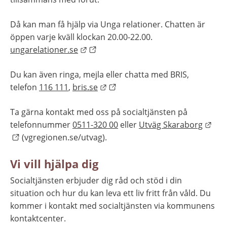
Då kan man få hjälp via Unga relationer. Chatten är 
öppen varje kväll klockan 20.00-22.00. 
Länk till annan webbplats.
ungarelationer.se
Du kan även ringa, mejla eller chatta med BRIS, 
Länk till annan webbplats.
telefon 
116 111
, 
bris.se
Ta gärna kontakt med oss på socialtjänsten på 
Länk
telefonnummer 
0511-320 00
 eller 
Utväg Skaraborg
 (vgregionen.se/utvag).
Vi vill hjälpa dig
Socialtjänsten erbjuder dig råd och stöd i din 
situation och hur du kan leva ett liv fritt från våld. Du 
kommer i kontakt med socialtjänsten via kommunens 
kontaktcenter.