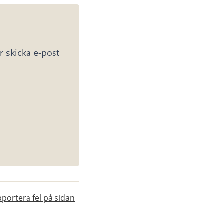
 skicka e-post 
portera fel på sidan