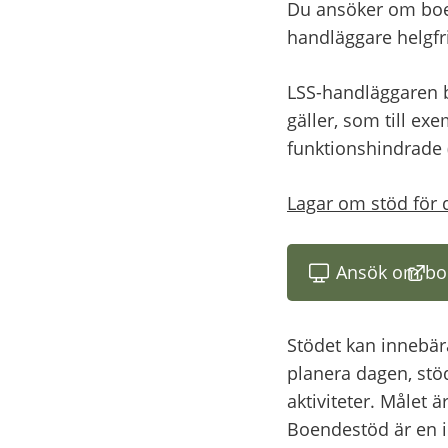
Du ansöker om boe
handläggare helgfr
LSS-handläggaren b
gäller, som till exe
funktionshindrade 
Lagar om stöd för 
Ansök om bo
(län
Stödet kan innebära
planera dagen, stöd
aktiviteter. Målet 
Boendestöd är en i