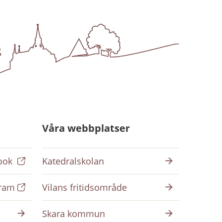
Våra webbplatser
ook
Katedralskolan
gram
Vilans fritidsområde
Skara kommun