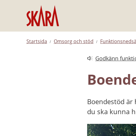
Hoppa till innehåll
Startsida
Omsorg och stöd
Funktionsnedsä
Godkänn funktio
Länk till annan web
Boend
Boendestöd är hj
du ska kunna ha 