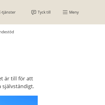
E-tjänster
Tyck till
Meny
ndestöd
r till för att 
 självständigt.