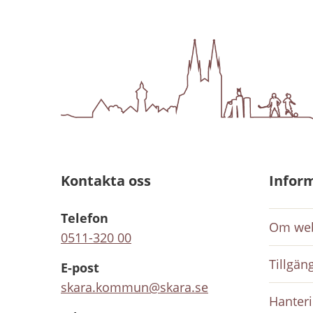
Kontakta oss
Infor
Telefon
Om web
0511-320 00
Tillgän
E-post
skara.kommun@skara.se
Hanteri