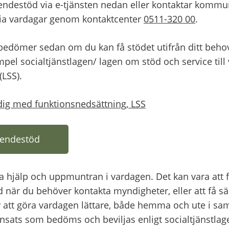
ndestöd via e-tjänsten nedan eller kontaktar kommu
ia vardagar genom kontaktcenter 
0511-320 00
.
edömer sedan om du kan få stödet utifrån ditt behov
mpel socialtjänstlagen/ lagen om stöd och service till v
(LSS).
dig med funktionsnedsättning, LSS
endestöd
k till annan webbplats)
 hjälp och uppmuntran i vardagen. Det kan vara att f
 när du behöver kontakta myndigheter, eller att få säl
är att göra vardagen lättare, både hemma och ute i samh
nsats som bedöms och beviljas enligt socialtjänstlag