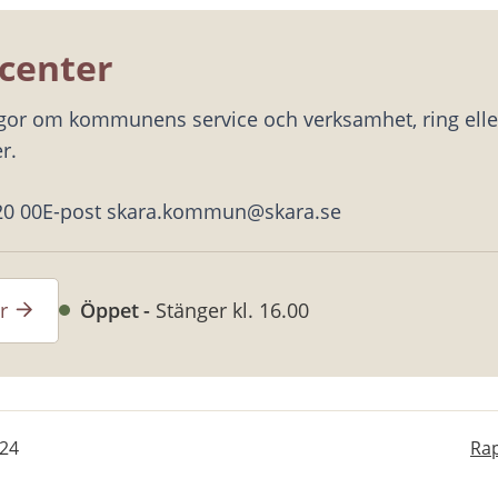
center
ågor om kommunens service och verksamhet, ring eller
r.
20 00
E-post skara.kommun@skara.se
r
Öppet
Stänger kl. 16.00
-24
Rap