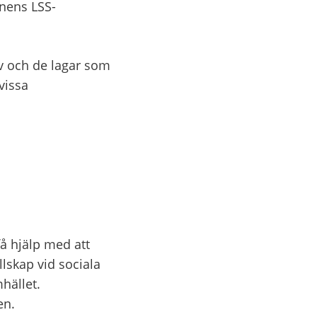
nens LSS-
 och de lagar som 
issa 
å hjälp med att 
lskap vid sociala 
ället. 
en.