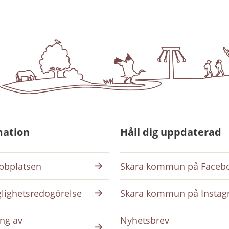
mation
Håll dig uppdaterad
bplatsen
Skara kommun på Faceb
glighetsredogörelse
Skara kommun på Insta
ng av
Nyhetsbrev