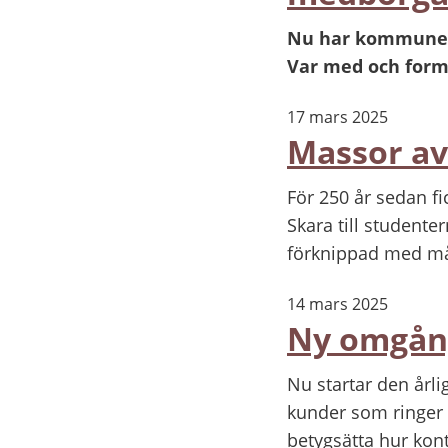
Nu har kommunens
Var med och form
17 mars 2025
Massor av 
För 250 år sedan fi
Skara till studente
förknippad med må
14 mars 2025
Ny omgång
Nu startar den år
kunder som ringer t
betygsätta hur kon