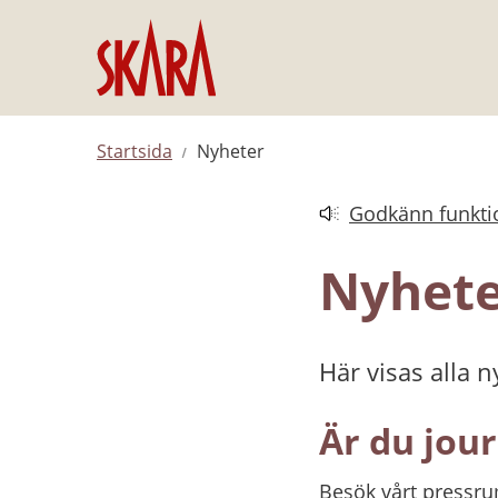
Hoppa till innehåll
Startsida
Nyheter
Godkänn funktio
Länk till annan web
Nyhet
Här visas alla 
Är du jour
Besök vårt pressr