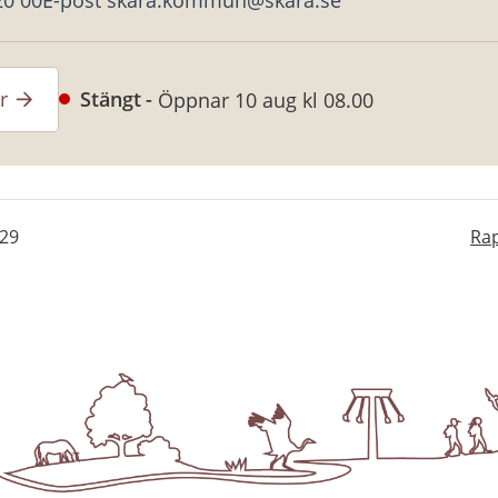
20 00
E-post skara.kommun@skara.se
r
Stängt
Öppnar 10 aug kl 08.00
-29
Rap