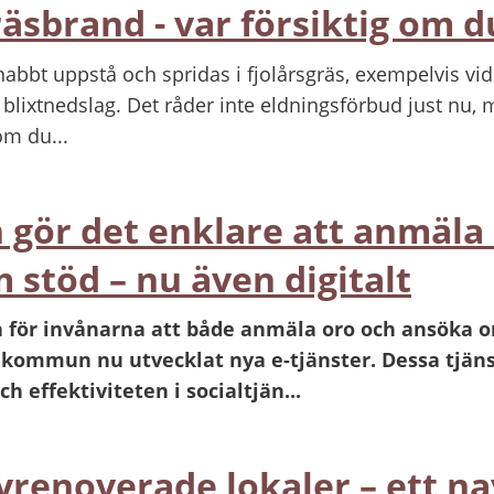
räsbrand - var försiktig om d
bbt uppstå och spridas i fjolårsgräs, exempelvis vid 
 blixtnedslag. Det råder inte eldningsförbud just nu, m
m du...
gör det enklare att anmäla
 stöd – nu även digitalt
a för invånarna att både anmäla oro och ansöka 
 kommun nu utvecklat nya e-tjänster. Dessa tjäns
ch effektiviteten i socialtjän...
 nyrenoverade lokaler
– ett na