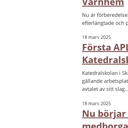
Varnhem
Nu är förberedelse
efterlängtade och p
18 mars 2025
Första APL
Katedrals
Katedralskolan i Sk
gällande arbetsplat
avtalet av sitt slag..
18 mars 2025
Nu börjar 
medborgar