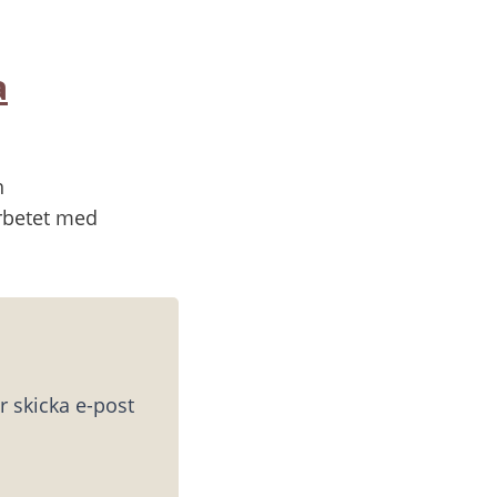
a
h
arbetet med
 skicka e-post 