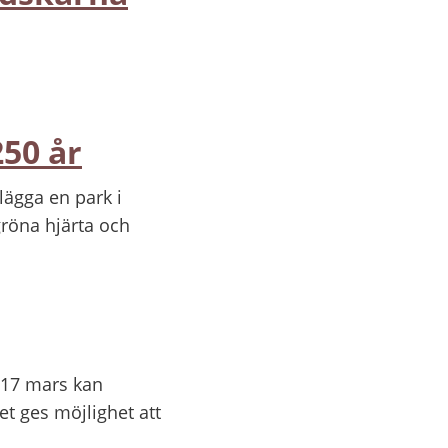
250 år
lägga en park i
gröna hjärta och
 17 mars kan
et ges möjlighet att