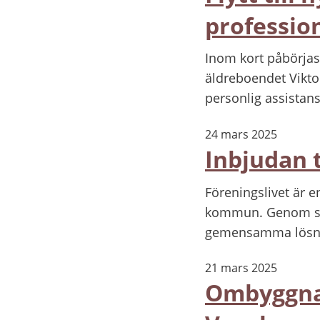
professio
Inom kort påbörjas 
äldreboendet Vikto
personlig assistans
24 mars 2025
Inbjudan 
Föreningslivet är e
kommun. Genom samv
gemensamma lösnin
21 mars 2025
Ombyggnad