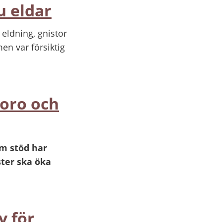
u eldar
eldning, gnistor
en var försiktig
 oro och
om stöd har
ter ska öka
v för