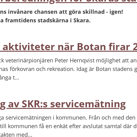
 invånare chansen att göra skillnad - igen!
a framtidens stadskärna i Skara.
aktiviteter när Botan firar 
ck veterinärpionjären Peter Hernqvist möjlighet att an
rnas förkovran och rekreation. Idag är Botan stadens 
nga t...
 av SKR:s servicemätning
liga servicemätningen i kommunen. Från och med den
ill kommunen få en enkät efter avslutat samtal där d
takten med...