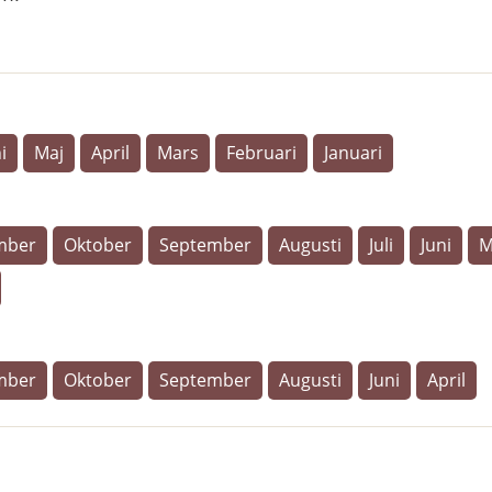
i
Maj
April
Mars
Februari
Januari
mber
Oktober
September
Augusti
Juli
Juni
M
mber
Oktober
September
Augusti
Juni
April