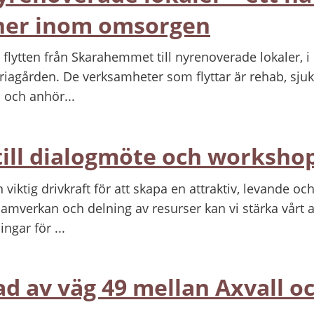
ner inom omsorgen
flytten från Skarahemmet till nyrenoverade lokaler, i 
riagården. De verksamheter som flyttar är rehab, sju
 och anhör...
till dialogmöte och worksho
n viktig drivkraft för att skapa en attraktiv, levande o
erkan och delning av resurser kan vi stärka vårt a
gar för ...
 av väg 49 mellan Axvall o