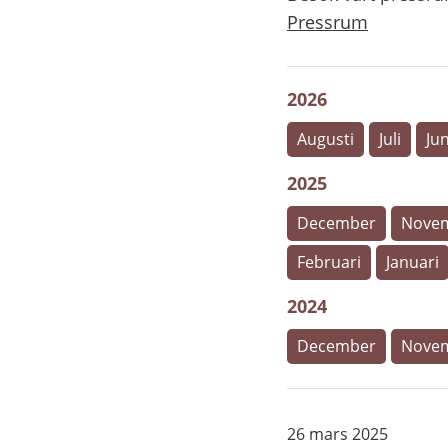
Pressrum
2026
Augusti
Juli
Jun
2025
December
Nove
Februari
Januari
2024
December
Nove
26 mars 2025