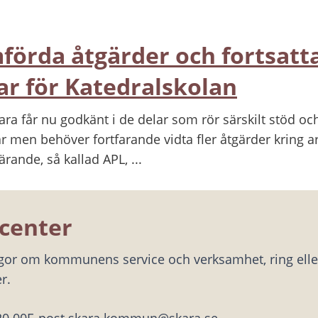
förda åtgärder och fortsatt
r för Katedralskolan
ara får nu godkänt i de delar som rör särskilt stöd oc
r men behöver fortfarande vidta fler åtgärder kring 
ärande, så kallad APL, ...
center
ågor om kommunens service och verksamhet, ring eller
r.