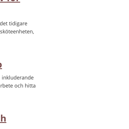
det tidigare
ksköteenheten,
p
ch inkluderande
rbete och hitta
ch