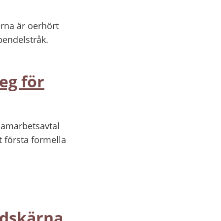
rna är oerhört
pendelstråk.
eg för
 samarbetsavtal
t första formella
adskärna