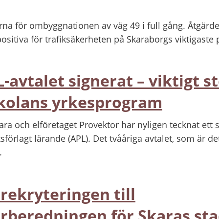
rna för ombyggnationen av väg 49 i full gång. Åtgärde
ositiva för trafiksäkerheten på Skaraborgs viktigaste 
-avtalet signerat – viktigt st
kolans yrkesprogram
ara och elföretaget Provektor har nyligen tecknat ett
sförlagt lärande (APL). Det tvååriga avtalet, som är de
.
rekryteringen till
beredningen för Skaras st