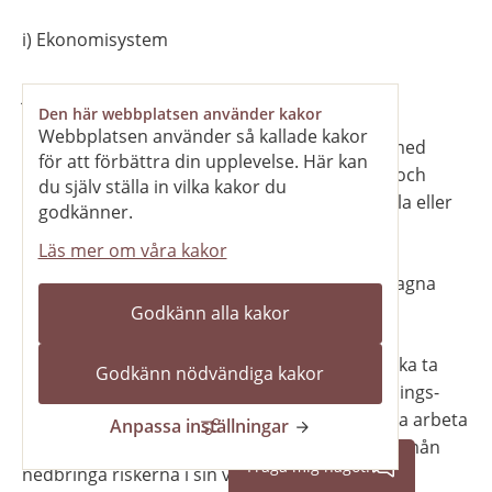
i) Ekonomisystem
j) Arvoden och ersättningar
Den här webbplatsen använder kakor
Webbplatsen använder så kallade kakor
k) Krisberedskap, Krisledningsnämnden har med 
för att förbättra din upplevelse. Här kan
hänsyn till den extraordinära händelsens art och 
du själv ställa in vilka kakor du
omfattning rätt att tillämpliga delar överta hela eller 
godkänner.
delar av bolagets verk- samhetsområden.
Läs mer om våra kakor
l) Representation, Av kommunfullmäktige antagna 
regler för representation gäller för bo-
Godkänn alla kakor
m) Internkontroll och riskhantering, Bolaget ska ta 
Godkänn nödvändiga kakor
hänsyn till kommunens reglemen- te/tillämpnings-
anvisningar för intern styrning och Bolaget ska arbeta 
Anpassa inställningar
med att identifiera, analysera och i möjligaste mån 
Fråga mig något!
nedbringa riskerna i sin verksamhet genom 