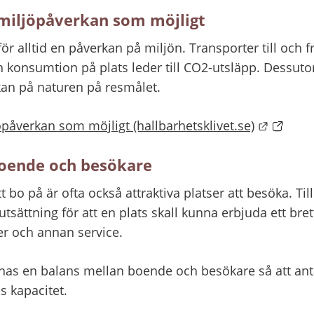
 miljöpåverkan som möjligt
 alltid en påverkan på miljön. Transporter till och f
ch konsumtion på plats leder till CO2-utsläpp. Dessut
an på naturen på resmålet.
Länk ti
öpåverkan som möjligt (hallbarhetsklivet.se)
boende och besökare
tt bo på är ofta också attraktiva platser att besöka. Til
utsättning för att en plats skall kunna erbjuda ett bret
er och annan service.
nas en balans mellan boende och besökare så att anta
s kapacitet.