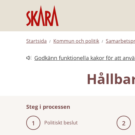
Hoppa till innehåll
Startsida
Kommun och politik
Samarbetspr
Godkänn funktionella kakor för att anv
Länk till annan webbplats.
Hållba
Steg i processen
1
2
Politiskt beslut