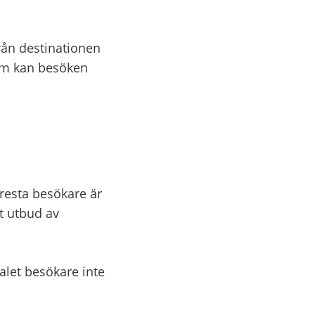
rån destinationen 
om kan besöken 
ll annan webbplats.
lresta besökare är 
t utbud av 
let besökare inte 