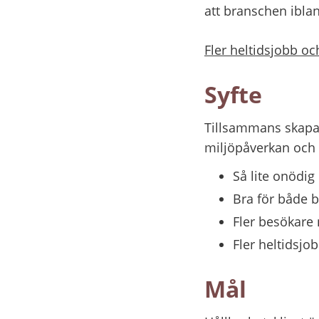
att branschen iblan
Fler heltidsjobb oc
Syfte
Tillsammans skapar 
miljöpåverkan och
Så lite onödig
Bra för både 
Fler besökare n
Fler heltidsjo
Mål