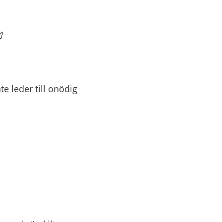
änk till annan webbplats.
 leder till onödig 