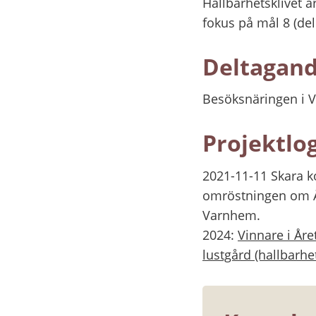
Hållbarhetsklivet är
fokus på mål 8 (del
Deltagand
Besöksnäringen i V
Projektlo
2021-11-11 Skara k
omröstningen om År
Varnhem.
2024: 
Vinnare i Åre
lustgård (hallbarhet