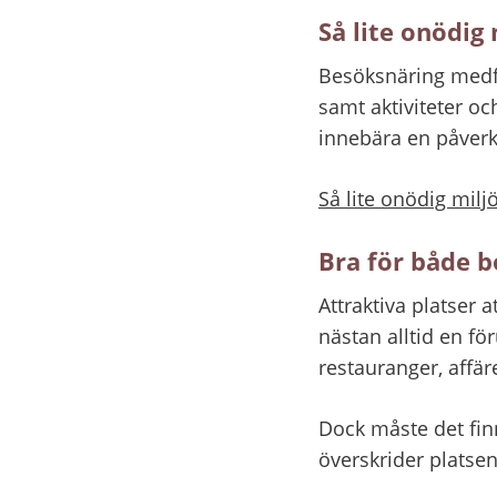
Så lite onödig
Besöksnäring medför
samt aktiviteter o
innebära en påverk
Så lite onödig milj
Bra för både 
Attraktiva platser a
nästan alltid en för
restauranger, affär
Dock måste det fin
överskrider platsen