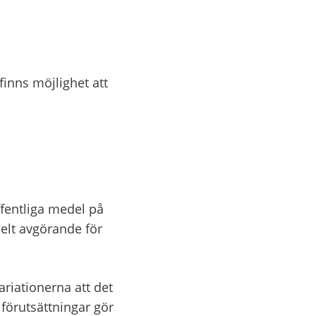
an webbplats.
inns möjlighet att 
ill annan webbplats.
fentliga medel på 
elt avgörande för 
riationerna att det 
 förutsättningar gör 