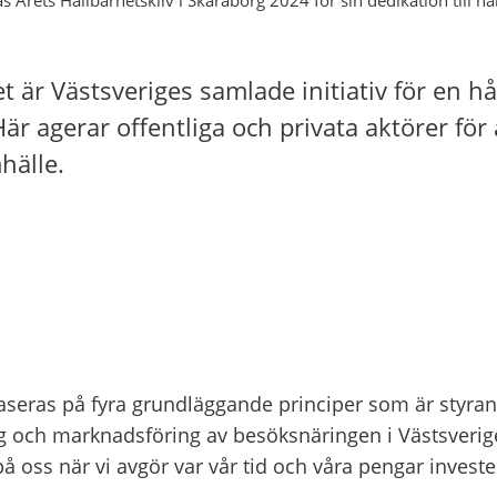
t är Västsveriges samlade initiativ för en hål
r agerar offentliga och privata aktörer för at
hälle.
d
aseras på fyra grundläggande principer som är styrand
g och marknadsföring av besöksnäringen i Västsverige.
på oss när vi avgör var vår tid och våra pengar investe