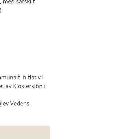
 med särskilt 
).
nalt initiativ i 
av Klostersjön i 
blev Vedens 