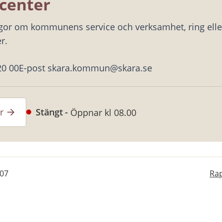
center
ågor om kommunens service och verksamhet, ring eller
r.
20 00
E-post skara.kommun@skara.se
r
Stängt
Öppnar kl 08.00
-07
Rap