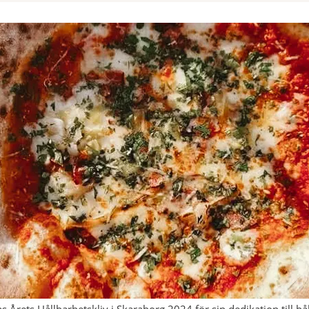
s Årets Hållbarhetskliv i Skaraborg 2024 för sin dedikation till hå