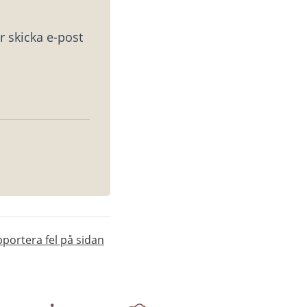
 skicka e-post 
portera fel på sidan