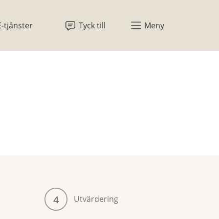
E-tjänster
Tyck till
Meny
4
Utvärdering