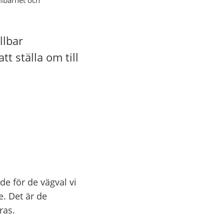
lbar 
t ställa om till 
e för de vägval vi 
 Det är de 
ras.