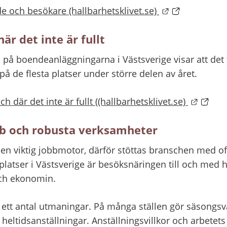
Länk till ann
e och besökare (hallbarhetsklivet.se) 
är det inte är fullt
å boendeanläggningarna i Västsverige visar att det f
 på de flesta platser under större delen av året.
Länk t
h där det inte är fullt ((hallbarhetsklivet.se) 
obb och robusta verksamheter
en viktig jobbmotor, därför stöttas branschen med of
a platser i Västsverige är besöksnäringen till och med h
och ekonomin.
 ett antal utmaningar. På många ställen gör säsongsva
 heltidsanställningar. Anställningsvillkor och arbetets