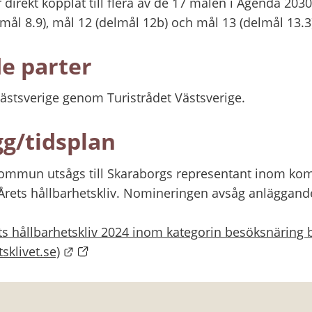
 direkt kopplat till flera av de 17 målen i Agenda 2030,
mål 8.9), mål 12 (delmål 12b) och mål 13 (delmål 13.3
e parter
ästsverige genom Turistrådet Västsverige.
gg/tidsplan
ommun utsågs till Skaraborgs representant inom kommu
ets hållbarhetskliv. Nomineringen avsåg anläggandet 
ts hållbarhetskliv 2024 inom kategorin besöksnäring 
Länk till annan webbplats.
sklivet.se)