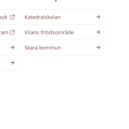
ook
Katedralskolan
gram
Vilans fritidsområde
Skara kommun