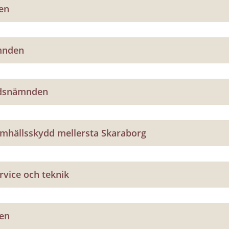
en
mnden
tidsnämnden
mhällsskydd mellersta Skaraborg
vice och teknik
en