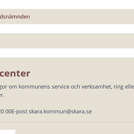
adsnämnden
center
ågor om kommunens service och verksamhet, ring eller
r.
20 00
E-post skara.kommun@skara.se