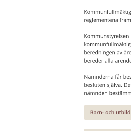
Kommunfullmäktige
reglementena fram
Kommunstyrelsen oc
kommunfullmäktige
beredningen av är
bereder alla ärend
Nämnderna får besl
besluten själva. De
nämnden bestämm
Barn- och utbi