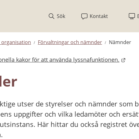
Sök
Kontakt
organisation
Förvaltningar och nämnder
Nämnder
nella kakor för att använda lyssnafunktionen.
bplats.
er
ige utser de styrelser och nämnder som beh
s uppgifter och vilka ledamöter och ersät
lutsinstans. Här hittar du också registret över
.