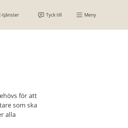
E-tjänster
Tyck till
Meny
övs för att 
tare som ska 
 alla 