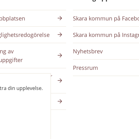
bplatsen
Skara kommun på Faceb
glighetsredogörelse
Skara kommun på Insta
ng av
Nyhetsbrev
uppgifter
Pressrum
ing på intranätet för
da
tra din upplevelse.
a på skara.se