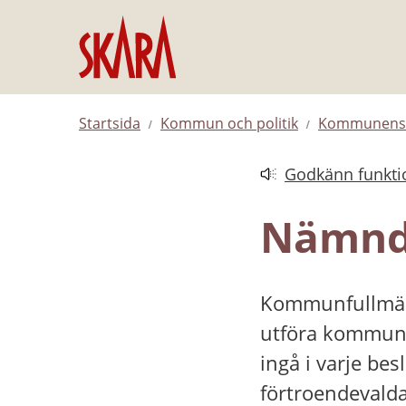
Hoppa till innehåll
Startsida
Kommun och politik
Kommunens 
Godkänn funktio
Länk till annan web
Nämnd
Kommunfullmäkt
utföra kommunen
ingå i varje bes
förtroendevalda