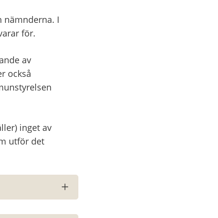
 nämnderna. I 
arar för.
ande av 
r också 
unstyrelsen 
er) inget av 
 utför det 