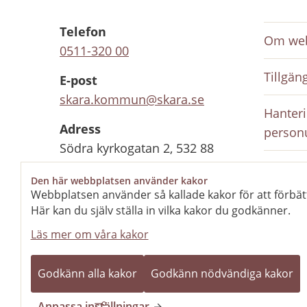
Telefon
Om web
0511-320 00
Tillgän
E-post
skara.kommun@skara.se
Hanteri
Adress
person
Södra kyrkogatan 2, 532 88
Skara
Inloggn
Den här webbplatsen använder kakor
anställ
Webbplatsen använder så kallade kakor för att förbät
Organisationsnummer
Här kan du själv ställa in vilka kakor du godkänner.
212000-1702
Rediger
Läs mer om våra kakor
Kontaktcenter
Stängt
Öppnar 10 aug kl
Godkänn alla kakor
Godkänn nödvändiga kakor
08.00
Anpassa inställningar