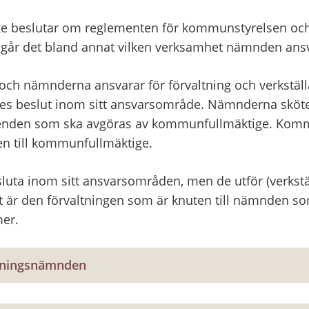
 beslutar om reglementen för kommunstyrelsen och
går det bland annat vilken verksamhet nämnden ansv
h nämnderna ansvarar för förvaltning och verkställ
s beslut inom sitt ansvarsområde. Nämnderna sköte
enden som ska avgöras av kommunfullmäktige. Komm
en till kommunfullmäktige.
uta inom sitt ansvarsområden, men de utför (verkställ
t är den förvaltningen som är knuten till nämnden som
er.
ldningsnämnden