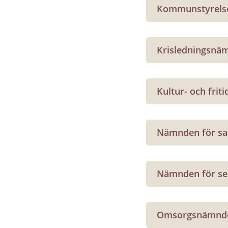
Kommunstyrels
Krisledningsnä
Kultur- och fri
Nämnden för sa
Nämnden för ser
Omsorgsnämnd