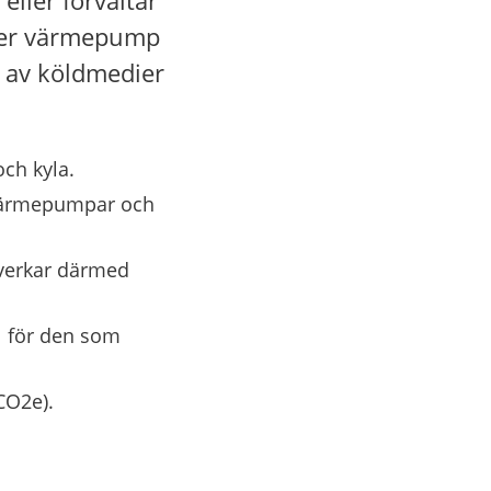
ller värmepump 
g av köldmedier 
ch kyla.
 värmepumpar och 
åverkar därmed 
l för den som 
CO2e).