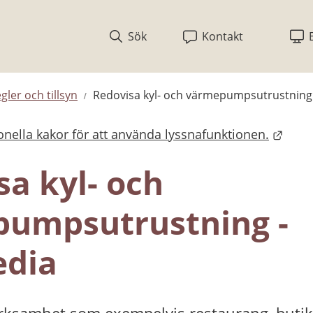
Sök
Kontakt
egler och tillsyn
Redovisa kyl- och värmepumpsutrustning
nella kakor för att använda lyssnafunktionen.
bplats.
a kyl- och 
umpsutrustning - 
edia
rksamhet som exempelvis restaurang, butik el