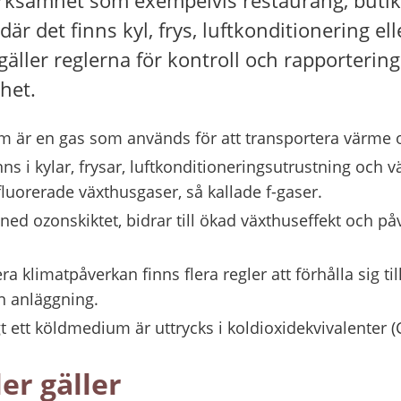
där det finns kyl, frys, luftkonditionering e
gäller reglerna för kontroll och rapporterin
het.
m är en gas som används för att transportera värme o
ns i kylar, frysar, luftkonditioneringsutrustning och
fluorerade växthusgaser, så kallade f-gaser.
 ned ozonskiktet, bidrar till ökad växthuseffekt och p
a klimatpåverkan finns flera regler att förhålla sig til
n anläggning.
gt ett köldmedium är uttrycks i koldioxidekvivalenter (
er gäller