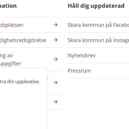
mation
Håll dig uppdaterad
bplatsen
Skara kommun på Faceb
glighetsredogörelse
Skara kommun på Insta
ng av
Nyhetsbrev
uppgifter
Pressrum
ing på intranätet för
tra din upplevelse.
da
a på skara.se