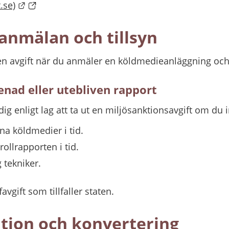
Länk till annan webbplats.
.se)
 anmälan och tillsyn
 avgift när du anmäler en köldmedieanläggning och f
senad eller utebliven rapport
 enligt lag att ta ut en miljösanktionsavgift om du i
ina köldmedier i tid.
rollrapporten i tid.
 tekniker.
favgift som tillfaller staten.
ation och konvertering