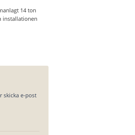
anlagt 14 ton 
installationen 
 skicka e-post 