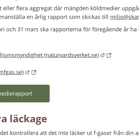
 eller flera aggregat där mängden köldmedier uppgår t
nställa en årlig rapport som skickas till 
miljo@skar
ri och 31 mars ska rapporterna för föregående år ha k
Länk till ann
 tillsynsmyndighet (naturvardsverket.se)
Länk till annan webbplats.
omfgas.se)
edierapport
änk till annan webbplats)
ra läckage
t kontrollera att det inte läcker ut f-gaser från din a