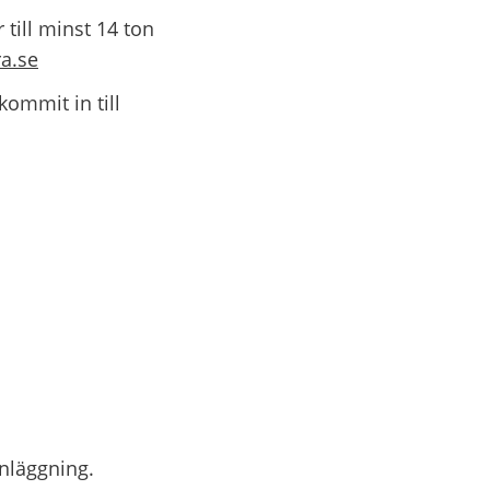
ill minst 14 ton 
a.se
ommit in till 
an webbplats.
nläggning. 