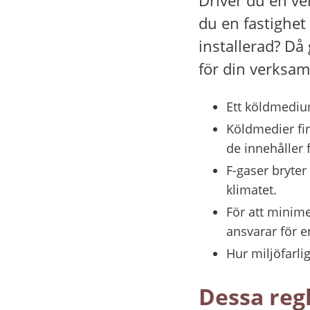
du en fastighet 
installerad? Då 
för din verksam
Ett köldmediu
Köldmedier fin
de innehåller 
F-gaser bryter
klimatet.
För att minimer
ansvarar för e
Hur miljöfarli
Dessa regl