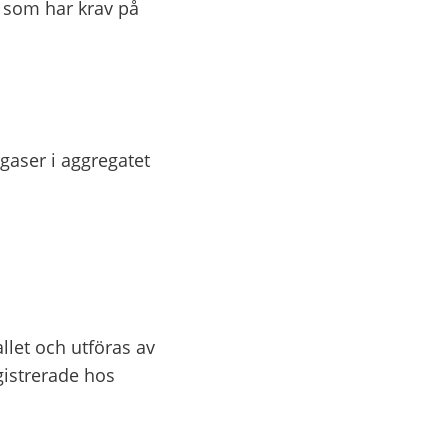
 som har krav på 
aser i aggregatet 
let och utföras av 
gistrerade hos 