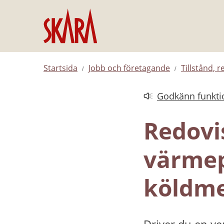
Hoppa till innehåll
Startsida
Jobb och företagande
Tillstånd, r
Godkänn funktio
Länk till annan web
Redovis
värmep
köldm
Driver du en ve