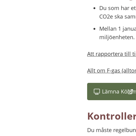
Du som har ett
CO2e ska samma
Mellan 1 janua
miljöenheten.
Att rapportera till
Allt om F-gas (allt
Lämna Köldm
(l
Kontrolle
Du måste regelbunde