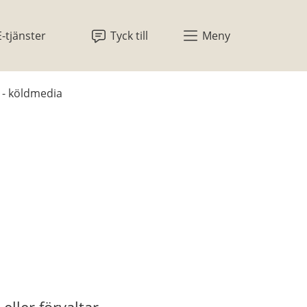
E-tjänster
Tyck till
Meny
 - köldmedia
ler förvaltar 