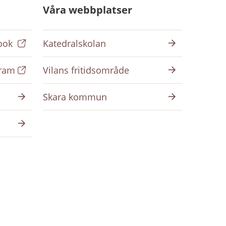
Våra webbplatser
ook
Katedralskolan
gram
Vilans fritidsområde
Skara kommun