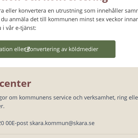
ra eller konvertera en utrustning som innehåller samm
 du anmäla det till kommunen minst sex veckor innan 
 i vår e-tjänst:
ation eller konvertering av köldmedier
(länk till annan webbplats)
center
ågor om kommunens service och verksamhet, ring eller
r.
20 00
E-post skara.kommun@skara.se