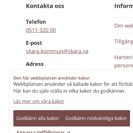
Kontakta oss
Infor
Telefon
Om web
0511-320 00
Tillgän
E-post
skara.kommun@skara.se
Hanteri
Adress
person
Södra kyrkogatan 2, 532 88
Den här webbplatsen använder kakor
Skara
Inloggn
Webbplatsen använder så kallade kakor för att förbät
anställ
Här kan du själv ställa in vilka kakor du godkänner.
Organisationsnummer
212000-1702
Läs mer om våra kakor
Rediger
Kontaktcenter
Godkänn alla kakor
Godkänn nödvändiga kakor
Öppet
Stänger kl. 16.00
Anpassa inställningar