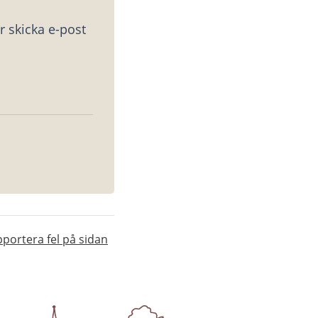
 skicka e-post 
portera fel på sidan