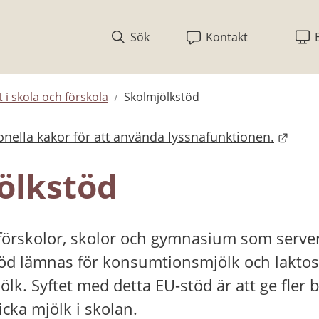
Sök
Kontakt
 i skola och förskola
Skolmjölkstöd
nella kakor för att använda lyssnafunktionen.
bplats.
ölkstöd
l förskolor, skolor och gymnasium som server
töd lämnas för konsumtionsmjölk och laktosf
k. Syftet med detta EU-stöd är att ge fler b
icka mjölk i skolan.