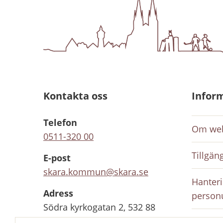
Kontakta oss
Infor
Telefon
Om web
0511-320 00
Tillgän
E-post
skara.kommun@skara.se
Hanteri
Adress
person
Södra kyrkogatan 2, 532 88
Skara
Inloggn