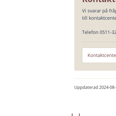
Vi svarar på fr
till kontaktcente
Telefon 0511-3
Kontaktcente
Uppdaterad
2024-08