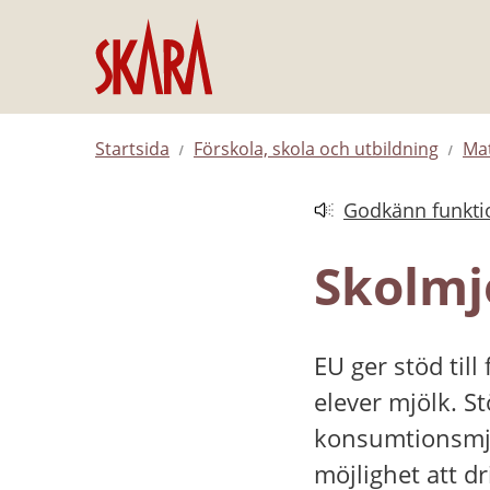
Hoppa till innehåll
Startsida
Förskola, skola och utbildning
Mat
Godkänn funktio
Länk till annan web
Skolmj
EU ger stöd til
elever mjölk. S
konsumtionsmjöl
möjlighet att dr