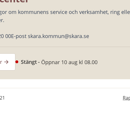
ågor om kommunens service och verksamhet, ring eller
r.
20 00
E-post skara.kommun@skara.se
r
Stängt
Öppnar 10 aug kl 08.00
-21
Rap