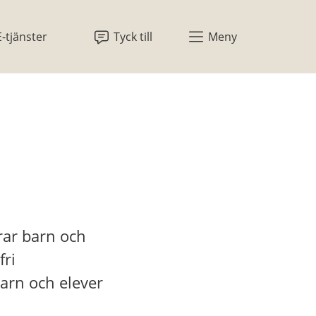
E-tjänster
Tyck till
Meny
ar barn och 
ri 
arn och elever 