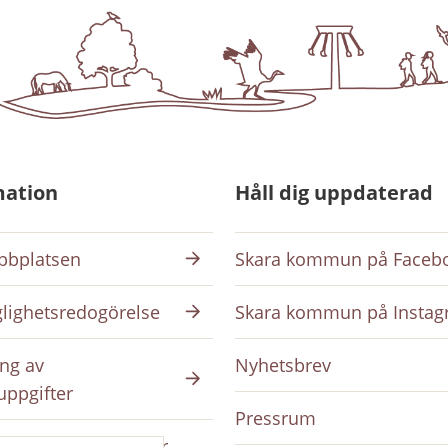
mation
Håll dig uppdaterad
bplatsen
Skara kommun på Faceb
glighetsredogörelse
Skara kommun på Insta
ng av
Nyhetsbrev
uppgifter
Pressrum
ing på intranätet för