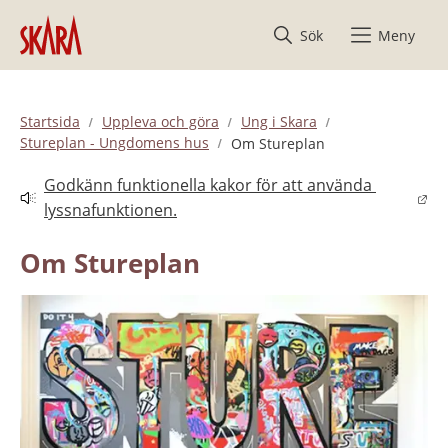
Hoppa till innehåll
Sök
Meny
Startsida
Uppleva och göra
Ung i Skara
Stureplan - Ungdomens hus
Om Stureplan
Godkänn funktionella kakor för att använda 
Länk till annan webbplats.
lyssnafunktionen.
Om Stureplan