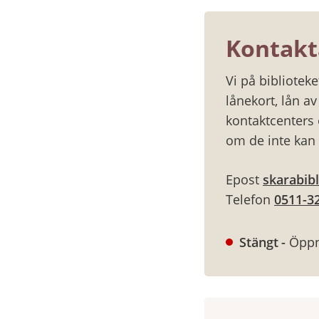
Kontakt
Vi på bibliotek
lånekort, lån a
kontaktcenters 
om de inte kan 
Epost 
skarabib
Telefon 
0511-3
Stängt
Öppn