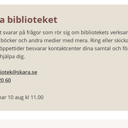
a biblioteket
et svarar på frågor som rör sig om bibliotekets verks
v böcker och andra medier med mera. Ring eller skicka
öppettider besvarar kontaktcenter dina samtal och för ö
hjälpa dig.
liotek@skara.se
20 60
ar 10 aug kl 11.00