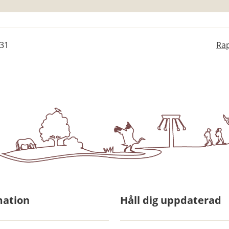
-31
Rap
mation
Håll dig uppdaterad