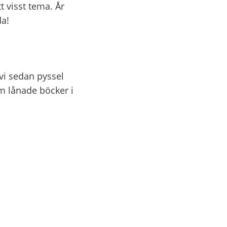
 visst tema. År 
da!
i sedan pyssel 
 lånade böcker i 