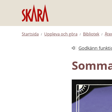
Hoppa till innehåll
Startsida
Uppleva och göra
Bibliotek
Åte
Godkänn funktio
Länk till annan web
Somma