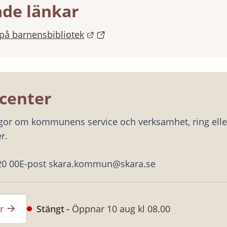
ade länkar
Länk till annan webbplats.
å barnensbibliotek
center
ågor om kommunens service och verksamhet, ring eller
r.
20 00
E-post skara.kommun@skara.se
r
Stängt
Öppnar 10 aug kl 08.00