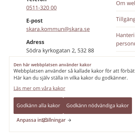
Om web
0511-320 00
Tillgän
E-post
skara.kommun@skara.se
Hanteri
Adress
person
Södra kyrkogatan 2, 532 88
Skara
Inloggn
Den här webbplatsen använder kakor
anställ
Webbplatsen använder så kallade kakor för att förbät
Organisationsnummer
Här kan du själv ställa in vilka kakor du godkänner.
212000-1702
Rediger
Läs mer om våra kakor
Kontaktcenter
Stängt
Öppnar 10 aug kl
Godkänn alla kakor
Godkänn nödvändiga kakor
08.00
Anpassa inställningar