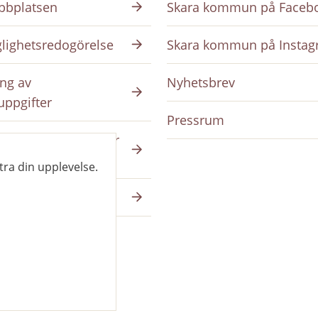
bplatsen
Skara kommun på Faceb
glighetsredogörelse
Skara kommun på Insta
ng av
Nyhetsbrev
uppgifter
Pressrum
ing på intranätet för
da
tra din upplevelse.
a på skara.se