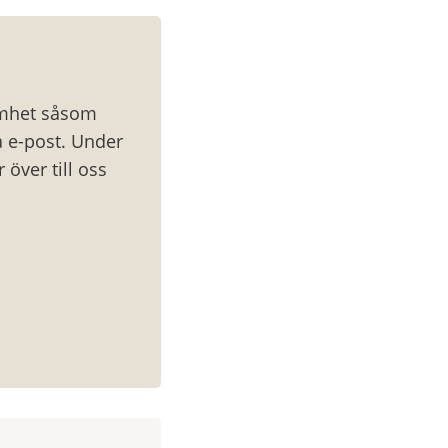
amhet såsom 
 e-post. Under 
ver till oss 