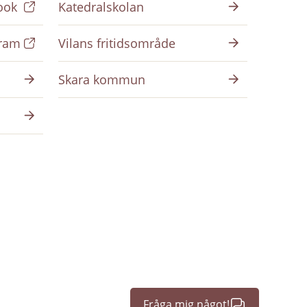
ook
Katedralskolan
gram
Vilans fritidsområde
Skara kommun
Fråga mig något!