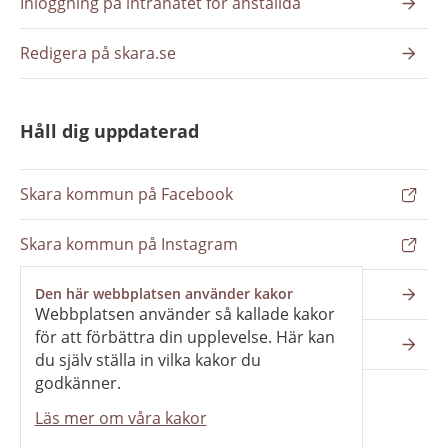
Inloggning på intranätet för anställda
Redigera på skara.se
Håll dig uppdaterad
Skara kommun på Facebook
Skara kommun på Instagram
Nyhetsbrev
Den här webbplatsen använder kakor
Webbplatsen använder så kallade kakor
för att förbättra din upplevelse. Här kan
Pressrum
du själv ställa in vilka kakor du
godkänner.
Läs mer om våra kakor
Våra webbplatser