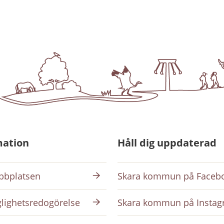
mation
Håll dig uppdaterad
bplatsen
Skara kommun på Faceb
glighetsredogörelse
Skara kommun på Insta