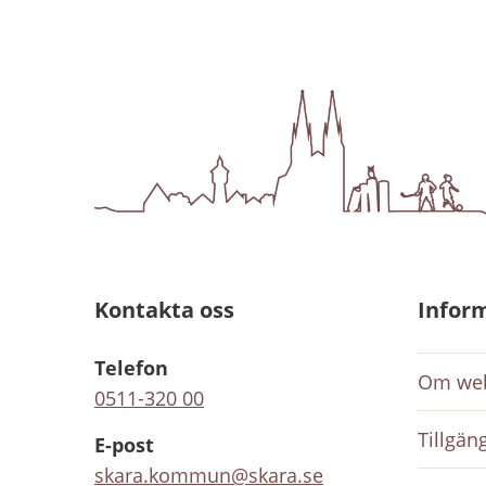
Kontakta oss
Infor
Telefon
Om web
0511-320 00
Tillgän
E-post
skara.kommun@skara.se