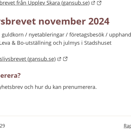
Länk till anna
brevet från Upplev Skara (gansub.se)
vsbrevet november 2024
s guldkorn / nyetableringar / företagsbesök / upphandl
Leva & Bo-utställning och julmys i Stadshuset
Länk till annan webbplats.
slivsbrevet (gansub.se)
merera?
yhetsbrev och hur du kan prenumerera.
-29
Rap