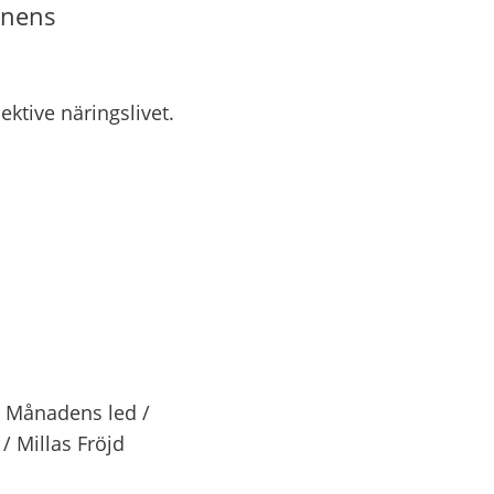
nens 
ektive näringslivet.
nan webbplats.
 Månadens led / 
/ Millas Fröjd