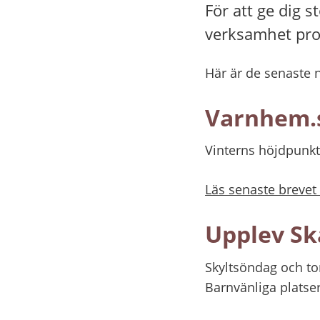
För att ge dig
verksamhet prod
Här är de senaste n
Varnhem.s
Vinterns höjdpunk
Läs senaste breve
Upplev Sk
Skyltsöndag och to
Barnvänliga platser