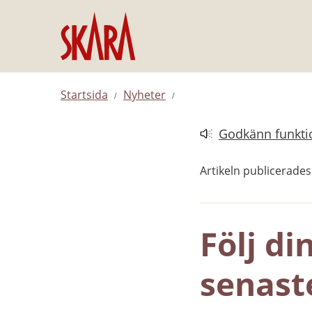
Hoppa till innehåll
Startsida
Nyheter
Godkänn funktio
Länk till annan web
Artikeln publicerade
Följ di
senast