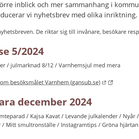
 större inblick och mer sammanhang i kommu
ucerar vi nyhetsbrev med olika inriktning.
yhetsbreven. De riktar sig till invånare, besökare resp
e 5/2024
ter / julmarknad 8/12 / Varnhemsjul med mera
Länk till an
t om besöksmålet Varnhem (gansub.se)
ara december 2024
mteparad / Kajsa Kavat / Levande julkalender / Nyår /
 / Mitt smultronställe / Instagramtips / Gröna hjärtan 