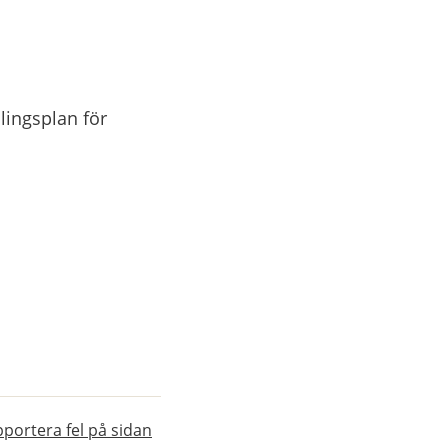
n webbplats.
ingsplan för 
portera fel på sidan