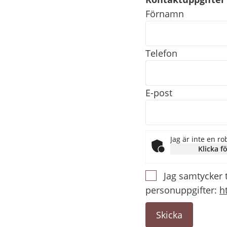
Kontaktuppgifter
Förnamn
Telefon
E-post
Jag är inte en ro
Klicka fö
Jag samtycker 
personuppgifter:
h