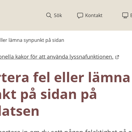
Sök
Kontakt
eller lämna synpunkt på sidan
nella kakor för att använda lyssnafunktionen.
bplats.
era fel eller lämna 
kt på sidan på 
atsen
ortera in om du sett någon felaktighet på en 