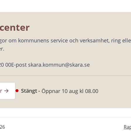
center
ågor om kommunens service och verksamhet, ring eller
r.
20 00
E-post skara.kommun@skara.se
r
Stängt
Öppnar 10 aug kl 08.00
-26
Rap