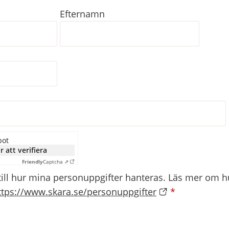
Efternamn
bot
r att verifiera
Friendly
Captcha ⇗
till hur mina personuppgifter hanteras. Läs mer om hu
ttps://www.skara.se/personuppgifter
*