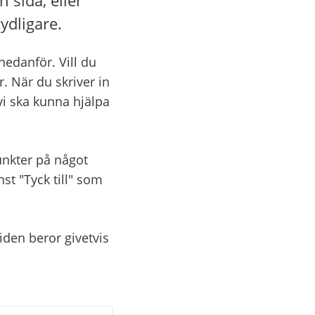
ydligare.
danför. Vill du 
. När du skriver in 
vi ska kunna hjälpa 
nkter på något 
 "Tyck till" som 
den beror givetvis 