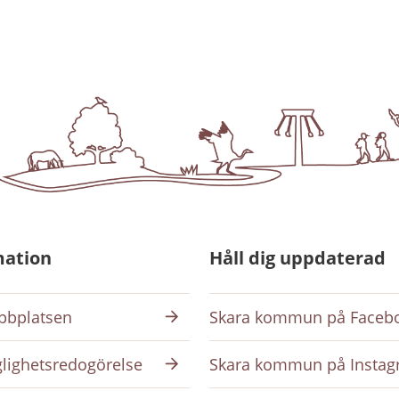
mation
Håll dig uppdaterad
bplatsen
Skara kommun på Faceb
glighetsredogörelse
Skara kommun på Insta