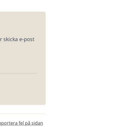
 skicka e-post 
portera fel på sidan