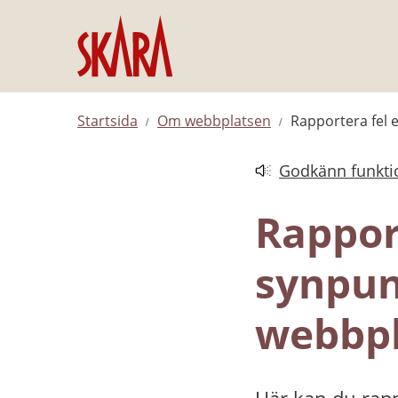
Hoppa till innehåll
Startsida
Om webbplatsen
Rapportera fel 
Godkänn funktio
Länk till annan web
Rapport
synpun
webbpl
Här kan du rapp