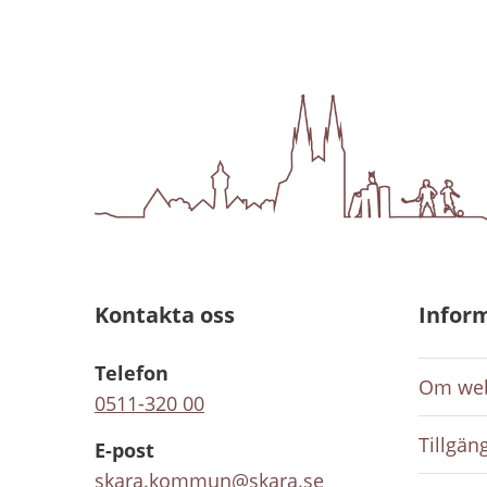
Kontakta oss
Infor
Telefon
Om web
0511-320 00
Tillgän
E-post
skara.kommun@skara.se