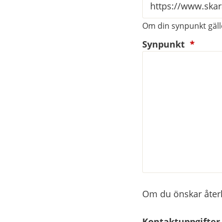
Om din synpunkt gälle
(oblig
Synpunkt
*
Om du önskar återko
Kontaktuppgifter