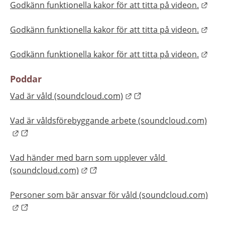
Länk
Godkänn funktionella kakor för att titta på videon.
Länk
Godkänn funktionella kakor för att titta på videon.
Länk
Godkänn funktionella kakor för att titta på videon.
Poddar
Länk till annan webbplat
Vad är våld (soundcloud.com)
Vad är våldsförebyggande arbete (soundcloud.com)
Länk till annan webbplats.
Vad händer med barn som upplever våld 
Länk till annan webbplats.
(soundcloud.com)
Personer som bär ansvar för våld (soundcloud.com)
Länk till annan webbplats.