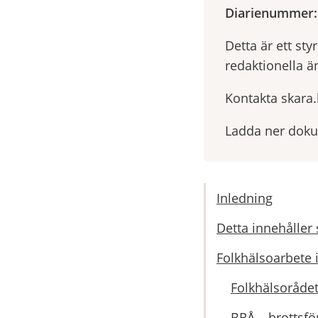
Diarienummer:
Detta är ett st
redaktionella ä
Kontakta skara
Ladda ner dok
Inledning
Detta innehåller 
Folkhälsoarbete 
Folkhälsoråde
BRÅ – brottsf