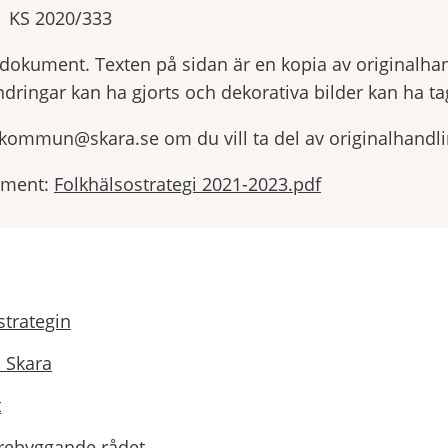
KS 2020/333
yrdokument. Texten på sidan är en kopia av originalha
ndringar kan ha gjorts och dekorativa bilder kan ha tag
.kommun@skara.se om du vill ta del av originalhandl
ument:
Folkhälsostrategi 2021-2023.pdf
strategin
i Skara
t
örebyggande rådet