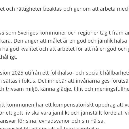
et och rättigheter beaktas och genom att arbeta med l
sa
 som Sveriges kommuner och regioner tagit fram är 
kara. Den anger att målet är en god och jämlik hälsa för
 ha god kvalitet och att arbetet för att nå en god och 
hålligt.
ision 2025 utifrån ett folkhälso- och socialt hållbarhet
ättas i fokus. Det innebär att invånarna ges förutsätt
och trivsam miljö, känna glädje, tillit och meningsfullhe
att kommunen har ett kompensatoriskt uppdrag att ver
r ett gott liv ska vara jämlikt och jämställt fördelat, vi
a ansvar för sina levnadsvanor och sin hälsa.
en nyckel till ett socialt hållbart samhälle.