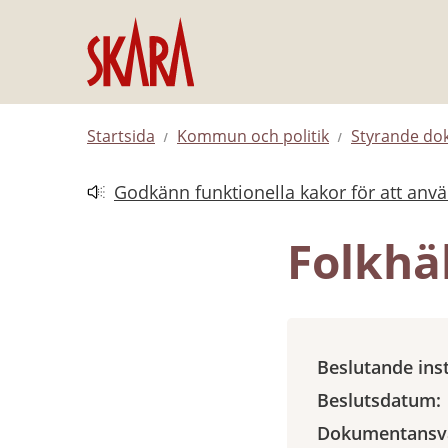
Hoppa till innehåll
Startsida
Kommun och politik
Styrande d
Godkänn funktionella kakor för att anv
Länk till annan webbplats.
Folkhä
Beslutande ins
Beslutsdatum:
Dokumentansva