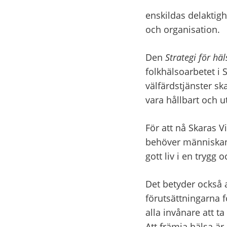
enskildas delaktigh
och organisation.
Den 
Strategi för häl
folkhälsoarbetet i S
välfärdstjänster ska
vara hållbart och ut
För att nå Skaras V
behöver människan s
gott liv i en trygg 
Det betyder också 
förutsättningarna fö
alla invånare att t
Att främja hälsa är 