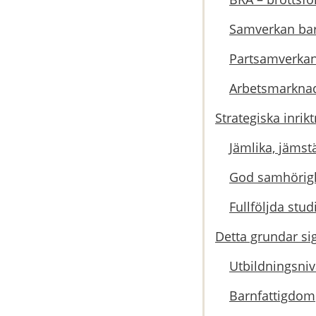
Samverkan ba
Partsamverka
Arbetsmarkna
Strategiska inrik
Jämlika, jämst
God samhörighe
Fullföljda stud
Detta grundar sig
Utbildningsniv
Barnfattigdom