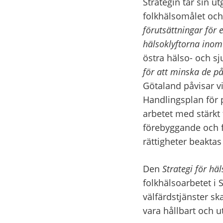
Strategin tar sin u
folkhälsomålet och
förutsättningar för 
hälsoklyftorna inom
östra hälso- och s
för att minska de p
Götaland påvisar vi
Handlingsplan för p
arbetet med stärkt 
förebyggande och fr
rättigheter beakta
Den 
Strategi för häl
folkhälsoarbetet i S
välfärdstjänster ska
vara hållbart och ut