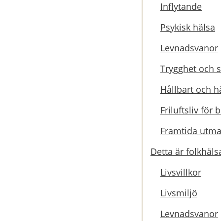
Inflytande
Psykisk hälsa
Levnadsvanor
Trygghet och so
Hållbart och h
Friluftsliv fö
Framtida utma
Detta är folkhäls
Livsvillkor
Livsmiljö
Levnadsvanor