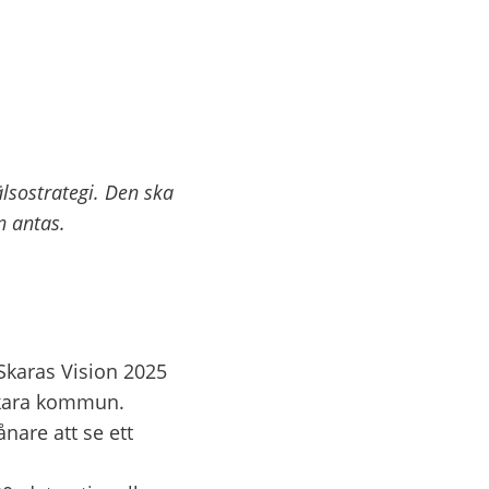
ostrategi. Den ska 
 antas. 
karas Vision 2025 
Skara kommun. 
are att se ett 