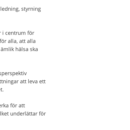
edning, styrning 
i centrum för 
 alla, att alla 
jämlik hälsa ska 
sperspektiv 
ningar att leva ett 
t.
ka för att 
lket underlättar för 