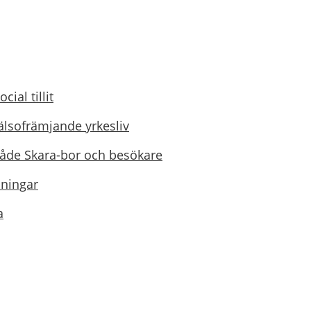
cial tillit
älsofrämjande yrkesliv
r både Skara-bor och besökare
ningar
a