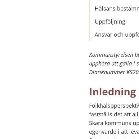
Hälsans bestämn
Uppföljning
Ansvar och uppfö
Kommunstyrelsen bes
upphöra att gälla i
Diarienummer KS20
Inledning
Folkhälsoperspekti
fastställs det att 
Skara kommuns uppg
egenvärde i att lev