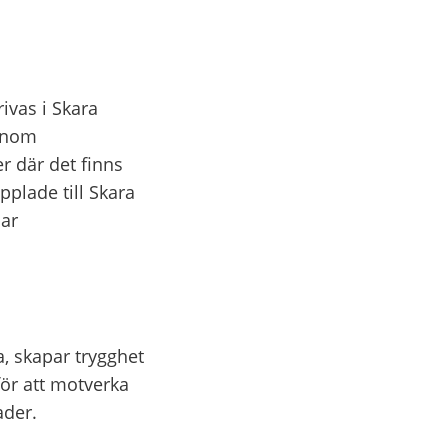
vas i Skara 
inom 
 där det finns 
plade till Skara 
ar 
 skapar trygghet 
ör att motverka 
ader.