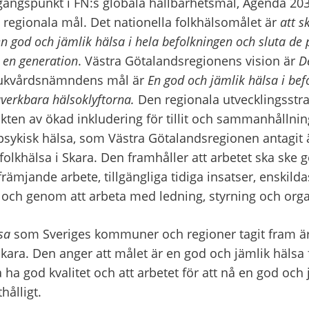
tgångspunkt i FN:s globala hållbarhetsmål, Agenda 2030
 regionala mål. Det nationella folkhälsomålet är
 att s
en god och jämlik hälsa i hela befolkningen och sluta
de 
 en generation
. Västra Götalandsregionens vision är 
D
jukvårdsnämndens mål är 
En god och jämlik hälsa i bef
åverkbara hälsoklyftorna.
 Den regionala utvecklingsstrat
kten av ökad inkludering för tillit och sammanhållnin
sykisk hälsa, som Västra Götalandsregionen antagit är
folkhälsa i Skara. Den framhåller att arbetet ska ske 
ämjande arbete, tillgängliga tidiga insatser, enskilda
s och genom att arbeta med ledning, styrning och orga
sa
 som Sveriges kommuner och regioner tagit fram är 
kara. Den anger att målet är en god och jämlik hälsa för
 ha god kvalitet och att arbetet för att nå en god och 
hålligt.