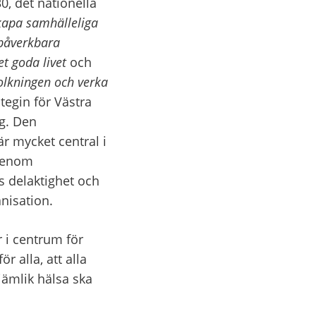
, det nationella 
kapa samhälleliga 
påverkbara 
et goda livet
 och 
olkningen och verka 
egin för Västra 
g. Den 
 mycket central i 
genom 
s delaktighet och 
nisation.
i centrum för 
 alla, att alla 
jämlik hälsa ska 