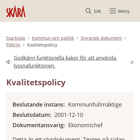
Hoppa till innehåll
Sök
Meny
Startsida
Kommun och politik
Styrande dokument
Policys
Kvalitetspolicy
Godkänn funktionella kakor för att använda 
Länk till annan webbplats.
lyssnafunktionen.
Kvalitetspolicy
Beslutande instans:
Kommunfullmäktige
Beslutsdatum:
2001-12-10
Dokumentansvarig:
Ekonomichef
Detta är ett styrdokument. Texten på sidan