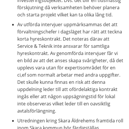
investeringsobjektet. Dvs. det blir en tidsmässig 
förskjutning då verksamheten behöver planera 
och starta projekt vilket kan ta olika lång tid.
Av utförda intervjuer uppmärksammas det att 
förvaltningschefer i dagsläget har rätt att teckna 
korta hyreskontrakt. Det noteras därav att 
Service & Teknik inte ansvarar för samtliga 
hyreskontrakt. Av genomförda intervjuer får vi 
en bild av att det anses skapa svårigheter, då det 
upplevs vara utan för expertisområdet för en 
ci,ef som normalt arbetar med andra uppgifter. 
Det skulle kunna finnas en risk att denna 
uppdelning leder till att ofördelaktiga kontrakt 
ingås eller att någon uppsägningstid för lokal 
inte observeras vilket leder till en oavsiktlig 
avtalsförlängning.
Utredningen kring Skara Äldrehems framtida roll 
inom Skara kommun bör färdigställas.