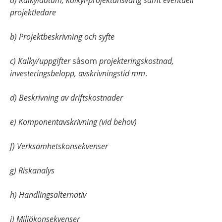
a) 
Kalkyldatum, kalkyl-projektansvarig samt eventuell 
projektledare
b) 
Projektbeskrivning och syfte
c) 
Kalky/uppgifter 
såsom 
projekteringskostnad, 
investeringsbelopp, avskrivningstid mm
.
d) Beskrivning av driftskostnader
e) 
Komponentavskrivning (vid behov)
f) 
Verksamhetskonsekvenser
g) 
Riskanalys
h) 
Handlingsalternativ
i) 
Miljökonsekvenser