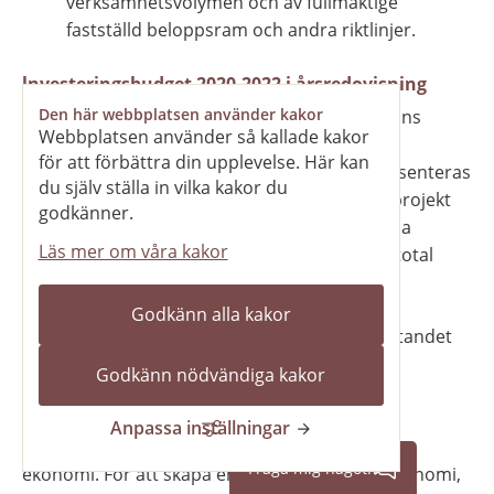
verksamhetsvolymen och av fullmäktige 
fastställd beloppsram och andra riktlinjer.
lnvesteringsbudget 2020-2022 i årsredovisning
I årsredovisningen presenteras Skara kommuns 
Den här webbplatsen använder kakor
Webbplatsen använder så kallade kakor
övergripande investeringsbudget. I 
för att förbättra din upplevelse. Här kan
investeringsbudgeten för åren 2020-2022 presenteras 
du själv ställa in vilka kakor du
investeringsbudget för nytt särskilt boende (projekt 
godkänner.
Teglagården). Det noteras att det nya särskilda 
Läs mer om våra kakor
boendet hade från och med 2021 299 mnkr i total 
projektbudget.
Godkänn alla kakor
Ekonomiavdelningen har ansvaret för upprättandet 
av årsredovisningen men den beslutas av 
Godkänn nödvändiga kakor
kommunstyrelsen. Kommunstyrelsen har det 
löpande ansvaret för uppsikten över 
Anpassa inställningar
kommunkoncernens samlade verksamhet och 
Fråga mig något!
ekonomi. För att skapa en samlad bild över ekonomi, 