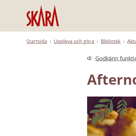
Hoppa till innehåll
Startsida
Uppleva och göra
Bibliotek
Aktu
Godkänn funktio
Länk till annan web
Aftern