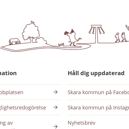
mation
Håll dig uppdaterad
bplatsen
Skara kommun på Faceb
glighetsredogörelse
Skara kommun på Insta
ng av
Nyhetsbrev