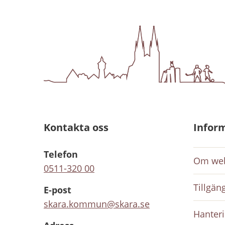
Kontakta oss
Infor
Telefon
Om web
0511-320 00
Tillgän
E-post
skara.kommun@skara.se
Hanteri