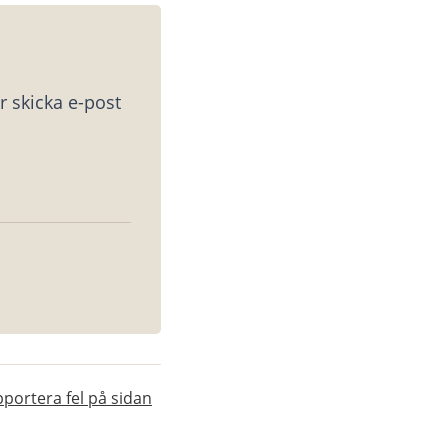
 skicka e-post 
portera fel på sidan