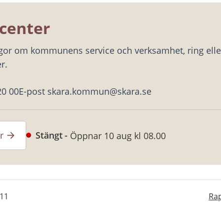
center
ågor om kommunens service och verksamhet, ring eller
r.
20 00
E-post skara.kommun@skara.se
r
Stängt
Öppnar 10 aug kl 08.00
-11
Rap