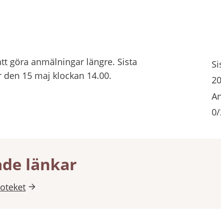
t att göra anmälningar längre. Sista
Si
 den 15 maj klockan 14.00.
20
An
0/
ade länkar
ioteket