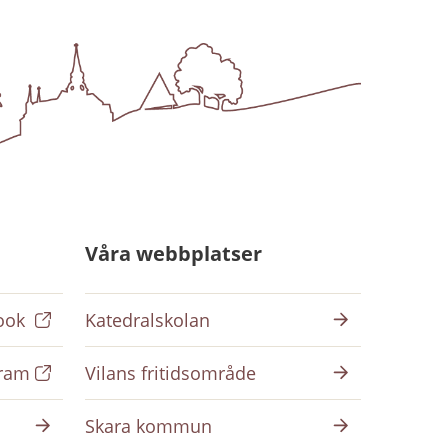
Våra webbplatser
ook
Katedralskolan
gram
Vilans fritidsområde
Skara kommun