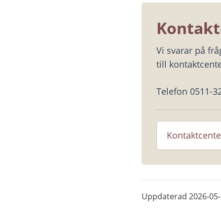
Kontakt
Vi svarar på fr
till kontaktcente
Telefon 0511-3
Kontaktcente
Uppdaterad
2026-05