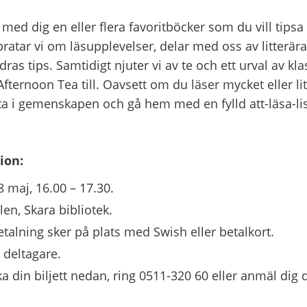
 med dig en eller flera favoritböcker som du vill tips
ratar vi om läsupplevelser, delar med oss av litterära
ras tips. Samtidigt njuter vi av te och ett urval av klas
Afternoon Tea till. Oavsett om du läser mycket eller li
a i gemenskapen och gå hem med en fylld att-läsa-lis
ion:
8 maj, 16.00 – 17.30.
en, Skara bibliotek.
etalning sker på plats med Swish eller betalkort.
 deltagare.
a din biljett nedan, ring 0511-320 60 eller anmäl dig di