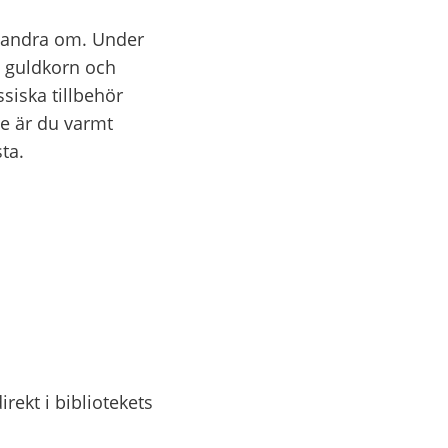
a andra om. Under 
 guldkorn och 
siska tillbehör 
te är du varmt 
ta.
rekt i bibliotekets 