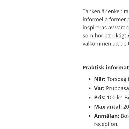
Tanken är enkel: ta
informella former p
inspireras av varand
som hör ett riktigt 
välkommen att delt
Praktisk informat
När:
 Torsdag 
Var:
 Prubbasal
Pris:
 100 kr. B
Max antal:
 20
Anmälan:
 Bok
reception.