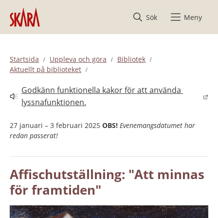
Hoppa till innehåll
Sök
Meny
Startsida
Uppleva och göra
Bibliotek
Aktuellt på biblioteket
Godkänn funktionella kakor för att använda 
Länk till annan webbplats.
lyssnafunktionen.
27 januari – 3 februari 2025
OBS!
Evenemangsdatumet har
redan passerat!
Affischutställning: "Att minnas 
för framtiden"