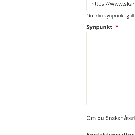
Om din synpunkt gälle
(oblig
Synpunkt
*
Om du önskar återko
Kontaktuppgifter