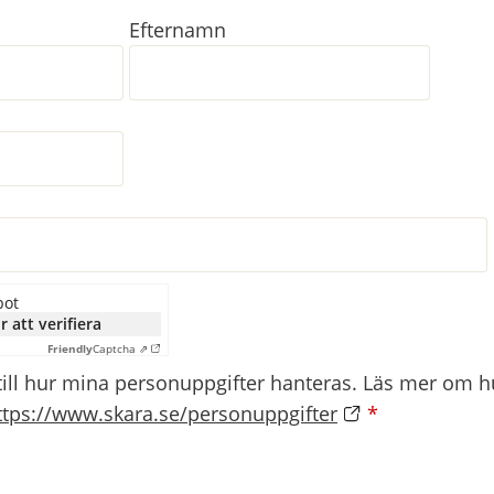
Efternamn
bot
r att verifiera
Friendly
Captcha ⇗
till hur mina personuppgifter hanteras. Läs mer om hu
ttps://www.skara.se/personuppgifter
*