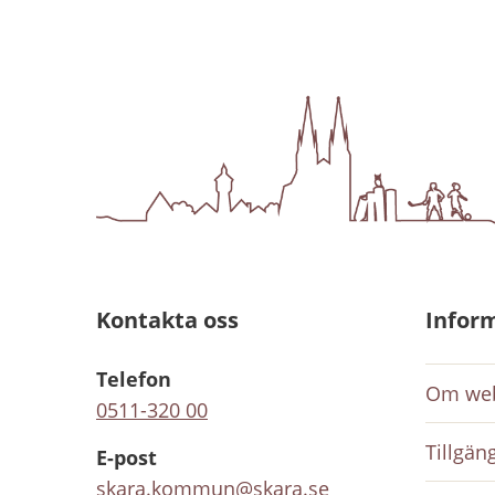
Kontakta oss
Infor
Telefon
Om web
0511-320 00
Tillgän
E-post
skara.kommun@skara.se