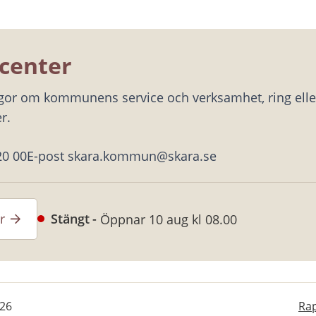
center
ågor om kommunens service och verksamhet, ring eller
r.
20 00
E-post skara.kommun@skara.se
r
Stängt
Öppnar 10 aug kl 08.00
-26
Rap