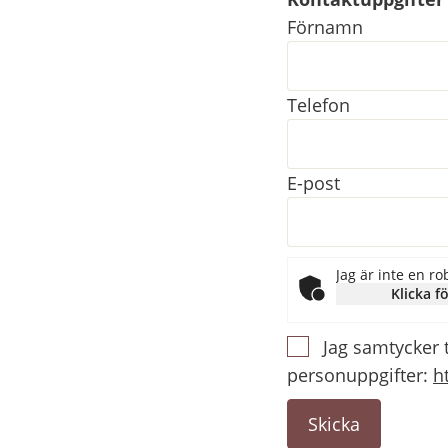
Kontaktuppgifter
Förnamn
Telefon
E-post
Jag är inte en ro
Klicka fö
Jag samtycker 
personuppgifter:
h