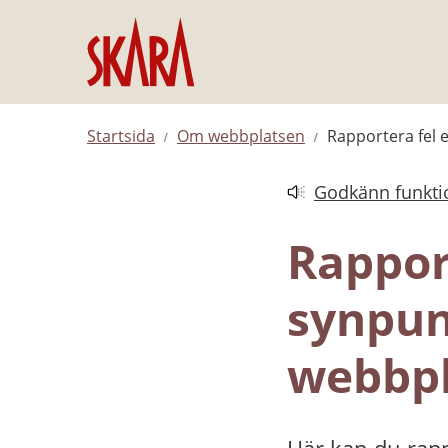
Hoppa till innehåll
Startsida
Om webbplatsen
Rapportera fel 
Godkänn funktio
Länk till annan web
Rapport
synpun
webbpl
Här kan du rapp