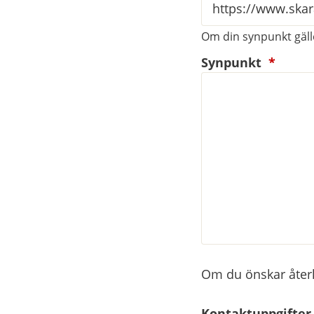
Om din synpunkt gälle
(oblig
Synpunkt
*
Om du önskar återko
Kontaktuppgifter