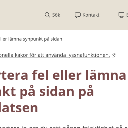
Sök
Kontakt
eller lämna synpunkt på sidan
nella kakor för att använda lyssnafunktionen.
bplats.
era fel eller lämna 
kt på sidan på 
atsen
ortera in om du sett någon felaktighet på en 