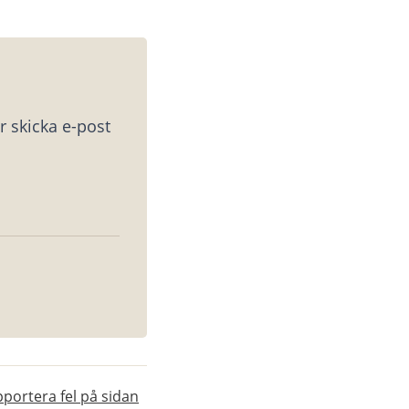
 skicka e-post 
portera fel på sidan