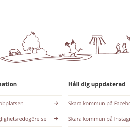
mation
Håll dig uppdaterad
bplatsen
Skara kommun på Faceb
glighetsredogörelse
Skara kommun på Insta