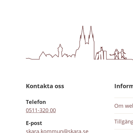
Kontakta oss
Infor
Telefon
Om web
0511-320 00
Tillgän
E-post
skara.kommun@skara.se