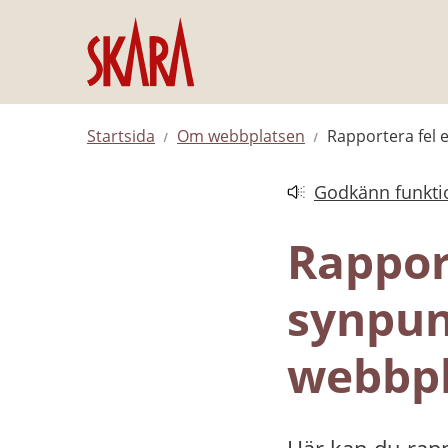
Hoppa till innehåll
Startsida
Om webbplatsen
Rapportera fel 
Godkänn funktio
Länk till annan web
Rapport
synpun
webbpl
Här kan du rapp