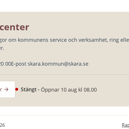
center
ågor om kommunens service och verksamhet, ring eller
r.
20 00
E-post skara.kommun@skara.se
r
Stängt
Öppnar 10 aug kl 08.00
-26
Rap