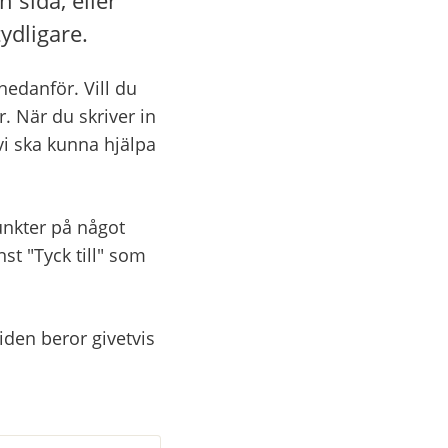
ydligare.
danför. Vill du 
. När du skriver in 
vi ska kunna hjälpa 
nkter på något 
 "Tyck till" som 
den beror givetvis 