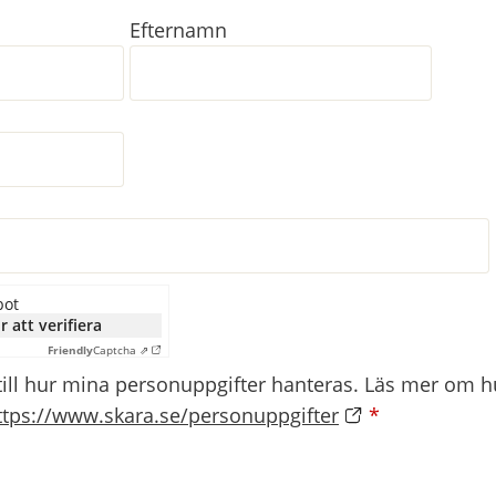
Efternamn
bot
r att verifiera
Friendly
Captcha ⇗
till hur mina personuppgifter hanteras. Läs mer om hu
ttps://www.skara.se/personuppgifter
*