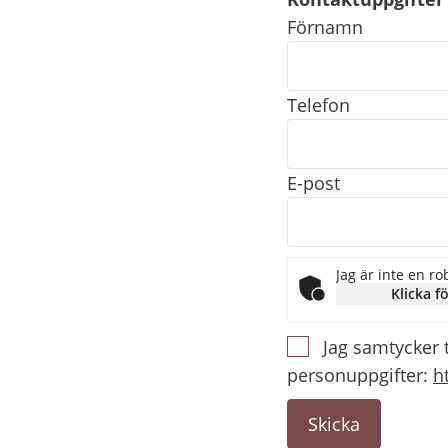
Kontaktuppgifter
Förnamn
Telefon
E-post
Jag är inte en ro
Klicka fö
Jag samtycker 
personuppgifter:
h