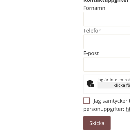
Kontaktuppgifter
Förnamn
Telefon
E-post
Jag är inte en ro
Klicka fö
Jag samtycker 
personuppgifter:
h