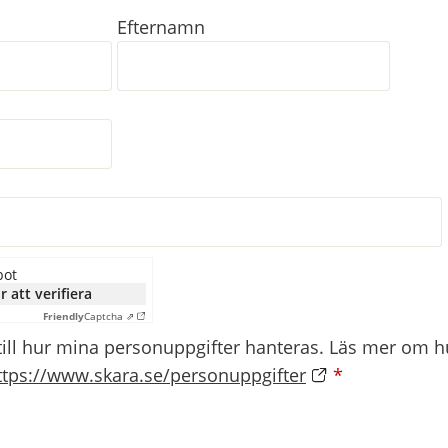
Efternamn
bot
r att verifiera
Friendly
Captcha ⇗
till hur mina personuppgifter hanteras. Läs mer om hu
ttps://www.skara.se/personuppgifter
*