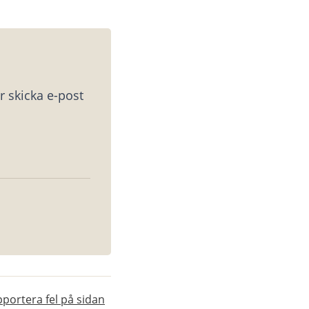
 skicka e-post 
portera fel på sidan