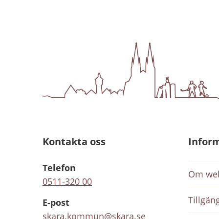
Kontakta oss
Infor
Telefon
Om web
0511-320 00
Tillgän
E-post
skara.kommun@skara.se