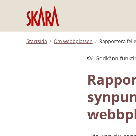
Hoppa till innehåll
Startsida
Om webbplatsen
Rapportera fel 
Godkänn funktio
Länk till annan web
Rapport
synpun
webbpl
Här kan du rapp