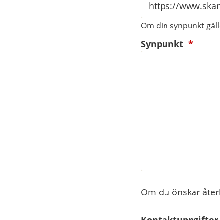
Om din synpunkt gälle
(oblig
Synpunkt
*
Om du önskar återko
Kontaktuppgifter