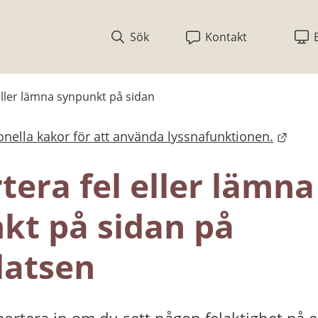
Sök
Kontakt
eller lämna synpunkt på sidan
nella kakor för att använda lyssnafunktionen.
bplats.
era fel eller lämna 
kt på sidan på 
atsen
ortera in om du sett någon felaktighet på en 