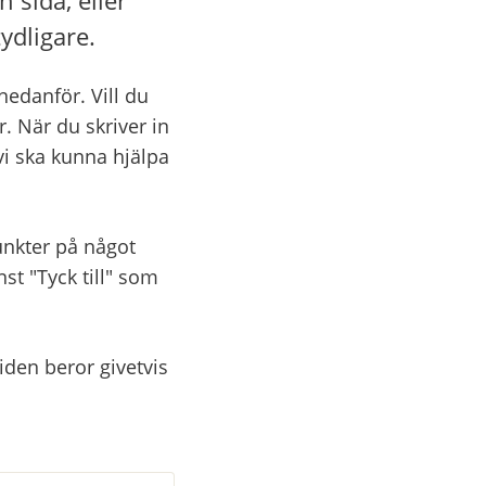
ydligare.
danför. Vill du 
. När du skriver in 
vi ska kunna hjälpa 
nkter på något 
 "Tyck till" som 
den beror givetvis 