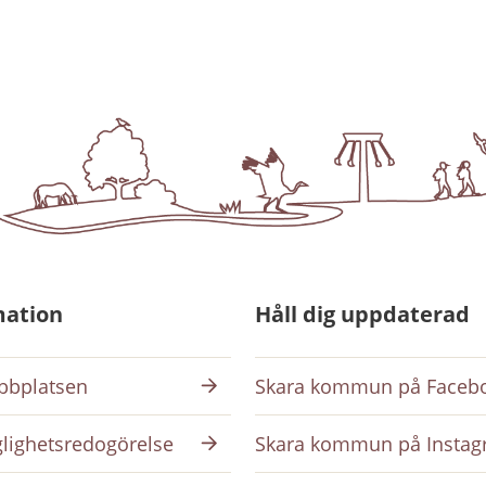
mation
Håll dig uppdaterad
bplatsen
Skara kommun på Faceb
glighetsredogörelse
Skara kommun på Insta