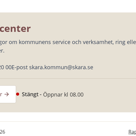
center
ågor om kommunens service och verksamhet, ring eller
r.
20 00
E-post skara.kommun@skara.se
r
Stängt
Öppnar kl 08.00
-26
Rap