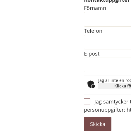
Kontaktuppgifter
Förnamn
Telefon
E-post
Jag är inte en ro
Klicka fö
Jag samtycker 
personuppgifter:
h