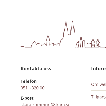
Kontakta oss
Infor
Telefon
Om web
0511-320 00
Tillgän
E-post
skara.kommun@skara.se