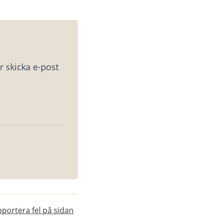
 skicka e-post 
portera fel på sidan