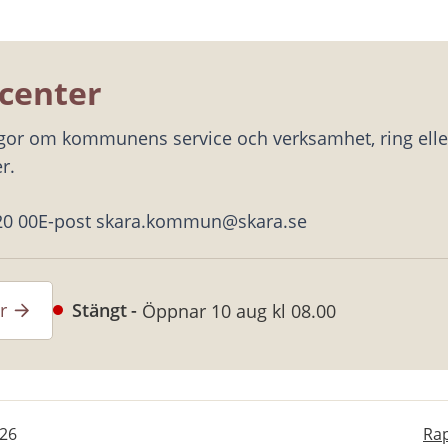
center
ågor om kommunens service och verksamhet, ring eller
r.
20 00
E-post skara.kommun@skara.se
r
Stängt
Öppnar 10 aug kl 08.00
-26
Rap