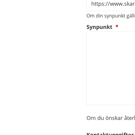
Om din synpunkt gälle
(oblig
Synpunkt
*
Om du önskar återko
Kontaktuppgifter