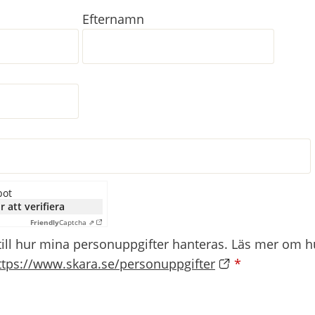
Efternamn
bot
r att verifiera
Friendly
Captcha ⇗
till hur mina personuppgifter hanteras. Läs mer om hu
ttps://www.skara.se/personuppgifter
*