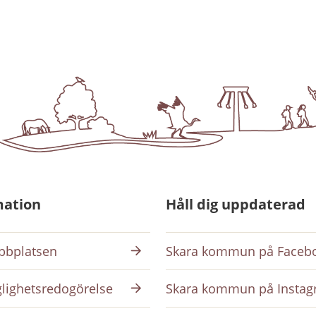
mation
Håll dig uppdaterad
bplatsen
Skara kommun på Faceb
glighetsredogörelse
Skara kommun på Insta