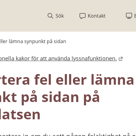
Sök
Kontakt
eller lämna synpunkt på sidan
nella kakor för att använda lyssnafunktionen.
bplats.
era fel eller lämna 
kt på sidan på 
atsen
ortera in om du sett någon felaktighet på en 