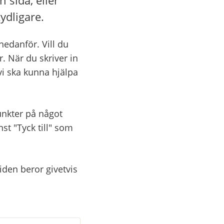
ydligare.
danför. Vill du 
. När du skriver in 
vi ska kunna hjälpa 
nkter på något 
 "Tyck till" som 
den beror givetvis 