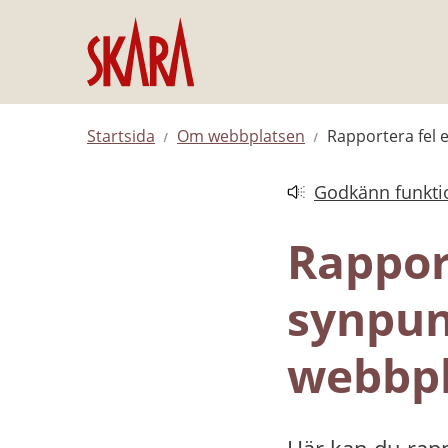
Hoppa till innehåll
Startsida
Om webbplatsen
Rapportera fel 
Godkänn funktio
Länk till annan web
Rapport
synpun
webbpl
Här kan du rapp