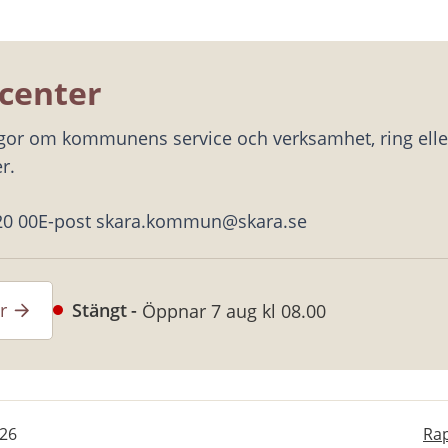
center
ågor om kommunens service och verksamhet, ring eller
r.
20 00
E-post skara.kommun@skara.se
r
Stängt
Öppnar 7 aug kl 08.00
-26
Rap