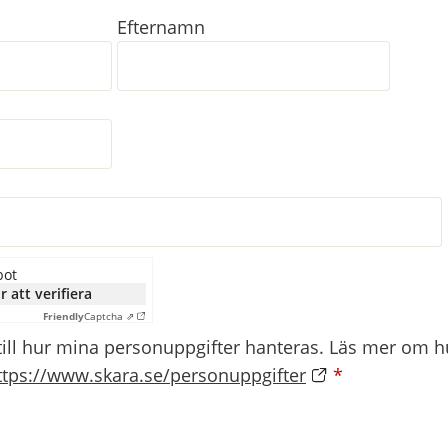
Efternamn
bot
r att verifiera
Friendly
Captcha ⇗
till hur mina personuppgifter hanteras. Läs mer om hu
ttps://www.skara.se/personuppgifter
*