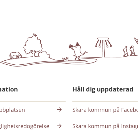
mation
Håll dig uppdaterad
bplatsen
Skara kommun på Faceb
glighetsredogörelse
Skara kommun på Insta