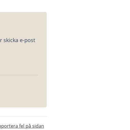
 skicka e-post 
portera fel på sidan