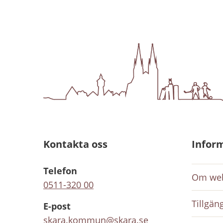
Kontakta oss
Infor
Telefon
Om web
0511-320 00
Tillgän
E-post
skara.kommun@skara.se