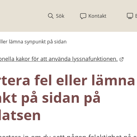
Sök
Kontakt
eller lämna synpunkt på sidan
nella kakor för att använda lyssnafunktionen.
bplats.
era fel eller lämna 
kt på sidan på 
atsen
ortera in om du sett någon felaktighet på en 