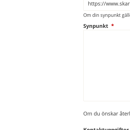
Om din synpunkt gälle
(oblig
Synpunkt
*
Om du önskar återko
Kontaktuppgifter