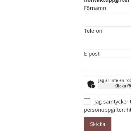
Kontaktuppgifter
Förnamn
Telefon
E-post
Jag är inte en ro
Klicka fö
Jag samtycker 
personuppgifter:
h