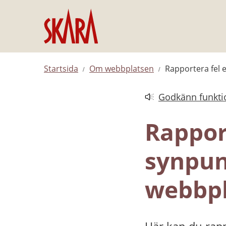
Hoppa till innehåll
Startsida
Om webbplatsen
Rapportera fel 
Godkänn funktio
Länk till annan web
Rapport
synpun
webbpl
Här kan du rapp