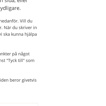
ydligare.
danför. Vill du 
. När du skriver in 
vi ska kunna hjälpa 
nkter på något 
 "Tyck till" som 
den beror givetvis 