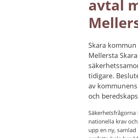
avtal 
Meller
Skara kommun pl
Mellersta Skara
säkerhetssamord
tidigare. Beslut
av kommunens am
och beredskap
Säkerhetsfrågorna h
nationella krav oc
upp en ny, samlad 