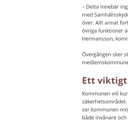
– Detta innebär ing
med Samhällsskydd
över. Allt annat fo
övriga funktioner ä
Hermansson, komm
Övergången sker st
medlemskommuner oc
Ett viktig
Kommunen vill kunn
säkerhetsområdet. 
ser kommunen möjli
både invånare och