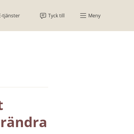
E-tjänster
Tyck till
Meny
 
rändra 