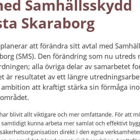
med Samhällsskydd 
sta Skaraborg
anerar att förändra sitt avtal med Samhäll
borg (SMS). Den förändring som nu utreds r
ningen; alla övriga delar av samarbetet for
et är resultatet av ett längre utredningsarbet
bition att kraftigt stärka sin förmåga ino
sområdet.
ar blivit allt viktigare och mer omfattande. För att m
h samtidigt kunna arbeta mer samlat och effektivt b
säkerhetsorganisation direkt i den egna verksamhete