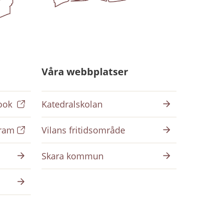
Våra webbplatser
ook
Katedralskolan
gram
Vilans fritidsområde
Skara kommun