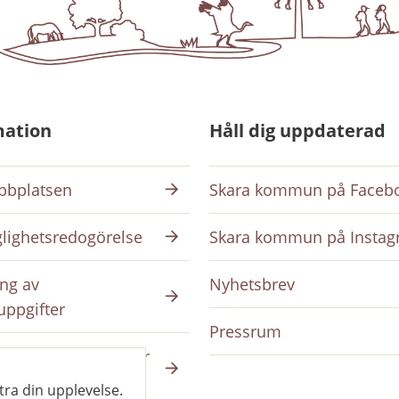
mation
Håll dig uppdaterad
bplatsen
Skara kommun på Faceb
glighetsredogörelse
Skara kommun på Insta
ng av
Nyhetsbrev
uppgifter
Pressrum
ing på intranätet för
da
tra din upplevelse.