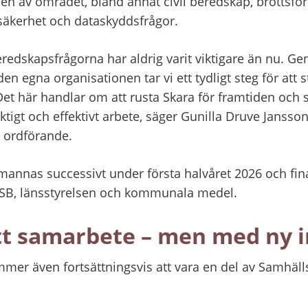
en av området, bland annat civil beredskap, brottsfö
äkerhet och dataskyddsfrågor.
redskapsfrågorna har aldrig varit viktigare än nu. Ge
en egna organisationen tar vi ett tydligt steg för att s
Det här handlar om att rusta Skara för framtiden och s
ktigt och effektivt arbete, säger Gunilla Druve Jansson,
 ordförande.
annas successivt under första halvåret 2026 och fin
MSB, länsstyrelsen och kommunala medel.
att samarbete – men med ny i
r även fortsättningsvis att vara en del av Samhälls