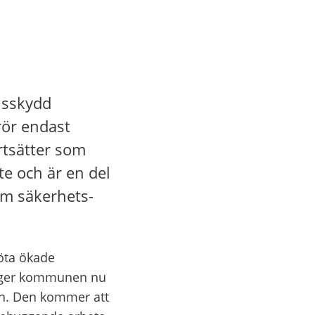
sskydd 
ör endast 
tsätter som 
e och är en del 
m säkerhets- 
öta ökade 
ygger kommunen nu 
n. Den kommer att 