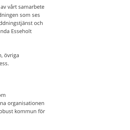
 av vårt samarbete 
dningen som ses 
ddningstjänst och 
inda Esseholt 
 övriga 
ess.
om 
na organisationen 
 robust kommun för 