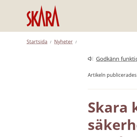
Hoppa till innehåll
Startsida
Nyheter
Godkänn funktio
Länk till annan web
Artikeln publicerade
Skara 
säkerh