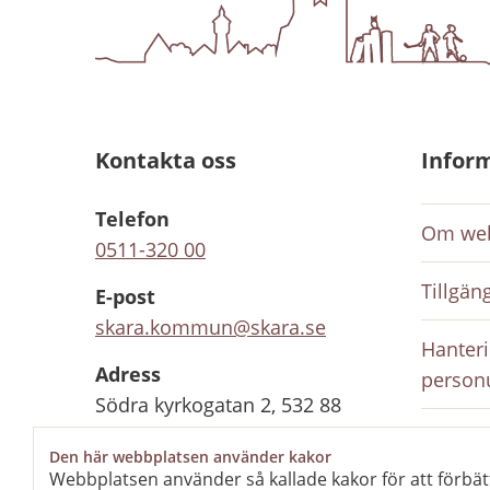
Kontakta oss
Infor
Telefon
Om web
0511-320 00
Tillgän
E-post
skara.kommun@skara.se
Hanteri
Adress
person
Södra kyrkogatan 2, 532 88
Skara
Inloggn
Den här webbplatsen använder kakor
anställ
Webbplatsen använder så kallade kakor för att förbät
Organisationsnummer