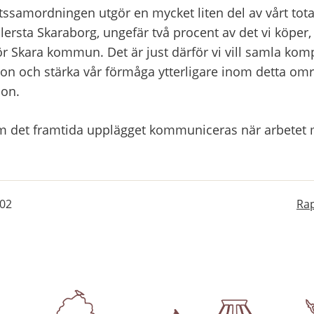
ssamordningen utgör en mycket liten del av vårt tot
rsta Skaraborg, ungefär två procent av det vi köper, s
för Skara kommun. Det är just därför vi vill samla ko
on och stärka vår förmåga ytterligare inom detta områ
on.
m det framtida upplägget kommuniceras när arbetet 
-02
Rap