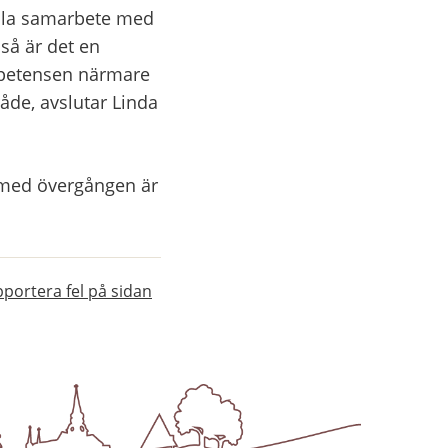
ala samarbete med 
å är det en 
mpetensen närmare 
de, avslutar Linda 
med övergången är 
portera fel på sidan