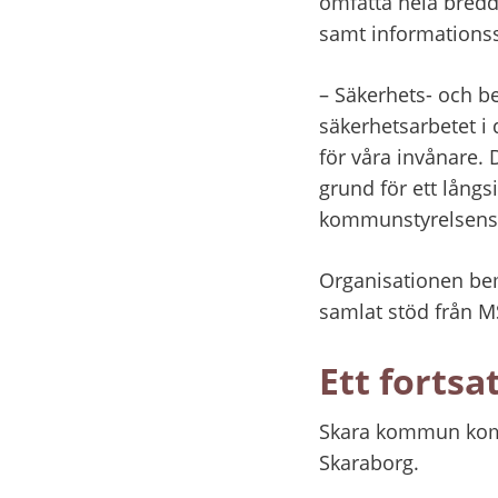
omfatta hela bredd
samt informationss
– Säkerhets- och be
säkerhetsarbetet i d
för våra invånare. 
grund för ett långsi
kommunstyrelsens
Organisationen bem
samlat stöd från 
Ett forts
Skara kommun komme
Skaraborg.