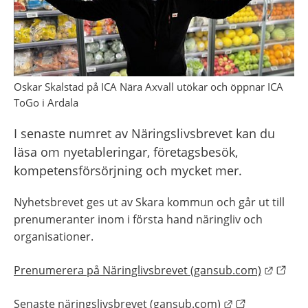
Oskar Skalstad på ICA Nära Axvall utökar och öppnar ICA
ToGo i Ardala
I senaste numret av Näringslivsbrevet kan du 
läsa om nyetableringar, företagsbesök, 
kompetensförsörjning och mycket mer.
Nyhetsbrevet ges ut av Skara kommun och går ut till 
prenumeranter inom i första hand näringliv och 
organisationer.
Länk t
Prenumerera på Näringlivsbrevet (gansub.com)
Länk till anna
Senaste näringslivsbrevet (gansub.com)