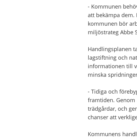
- Kommunen behöver
att bekämpa dem. H
kommunen bör arbet
miljöstrateg Abbe S
Handlingsplanen ta
lagstiftning och na
informationen till 
minska spridninge
- Tidiga och föreb
framtiden. Genom a
trädgårdar, och gen
chanser att verklig
Kommunens handlin