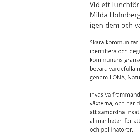
Vid ett lunchfö
Milda Holmberg 
igen dem och va
Skara kommun tar n
identifiera och be
kommunens gränser. 
bevara värdefulla n
genom LONA, Natur
Invasiva främmande
växterna, och har d
att samordna insat
allmänheten för att
och pollinatörer.