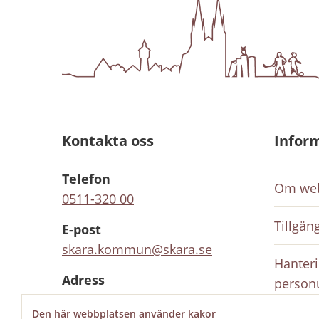
Kontakta oss
Infor
Telefon
Om web
0511-320 00
Tillgän
E-post
skara.kommun@skara.se
Hanteri
Adress
person
Södra kyrkogatan 2, 532 88
Den här webbplatsen använder kakor