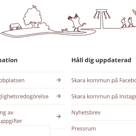
mation
Håll dig uppdaterad
bplatsen
Skara kommun på Faceb
glighetsredogörelse
Skara kommun på Insta
ng av
Nyhetsbrev
uppgifter
Pressrum