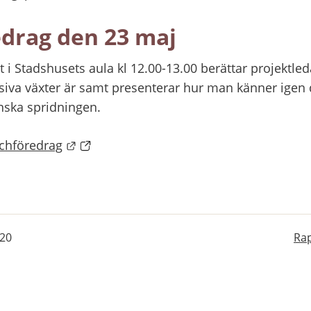
drag den 23 maj
 i Stadshusets aula kl 12.00-13.00 berättar projektled
iva växter är samt presenterar hur man känner igen d
inska spridningen.
Länk till annan webbplats.
nchföredrag
-20
Rap