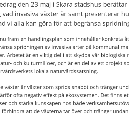
redrag den 23 maj i Skara stadshus berättar 
vad invasiva växter är samt presenterar h
d vi alla kan göra för att begränsa spridnin
u fram en handlingsplan som innehåller konkreta åtgä
gränsa spridningen av invasiva arter på kommunal ma
Arbetet är en viktig del i att skydda vår biologiska 
atur- och kulturmiljöer, och är en del av ett projekt so
vårdsverkets lokala naturvårdssatsning.
 växter är växter som sprids snabbt och tränger unda
ärför ofta negativ effekt på ekosystemen. Det finns e
ser och stärka kunskapen hos både verksamhetsutöva
 förhindra att de växterna tar över och tränger undan