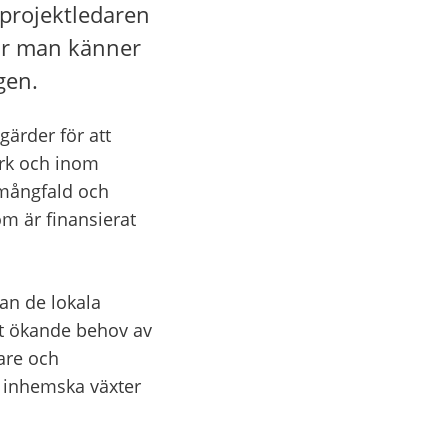
projektledaren 
ur man känner 
gen.
rder för att 
rk och inom 
mångfald och 
m är finansierat 
n de lokala 
tt ökande behov av 
re och 
 inhemska växter 