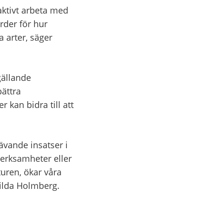
ktivt arbeta med 
der för hur 
arter, säger 
ällande 
ättra 
kan bidra till att 
vande insatser i 
erksamheter eller 
uren, ökar våra 
Milda Holmberg.