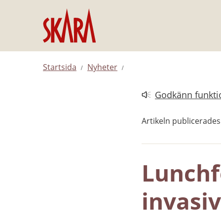
Hoppa till innehåll
Startsida
Nyheter
Godkänn funktio
Länk till annan web
Artikeln publicerade
Lunchf
invasi