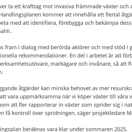
 ta ett krafttag mot invasiva främmade växter och a
andlingsplanen kommer att innehålla ett flertal åtgär
a med att identifiera, förebygga och bekämpa dessa 
ahli.
s fram i dialog med berörda aktörer och med stöd i g
tionella rekommendationer. En del i arbetet är att förb
verksamhetsutövare, markägare och invånare, så att fler 
n.
yggande åtgärder kan minska behovet av mer resurskrä
tt vara uppmärksamma när vi köper växter till våra v
om att fler rapporterar in växter som sprider sig i nat
en få kontroll över spridningen, säger projektledare 
gsplan beräknas vara klar under sommaren 2025.