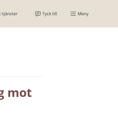
E-tjänster
Tyck till
Meny
 mot 