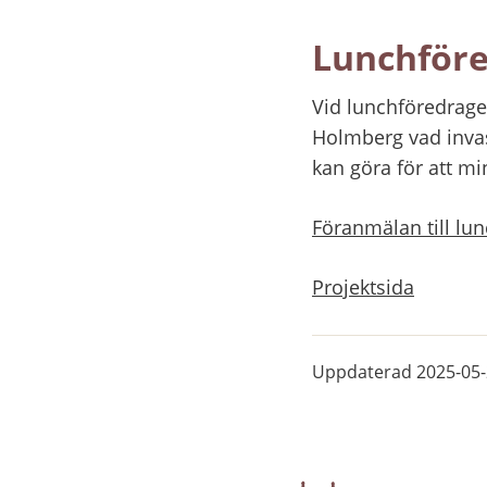
Lunchföre
Vid lunchföredraget
Holmberg vad invas
kan göra för att m
Föranmälan till lu
Projektsida
Uppdaterad
2025-05