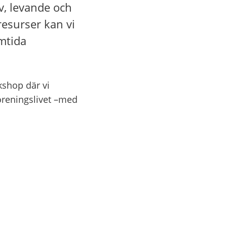
v, levande och 
surser kan vi 
tida 
shop där vi 
öreningslivet –med 