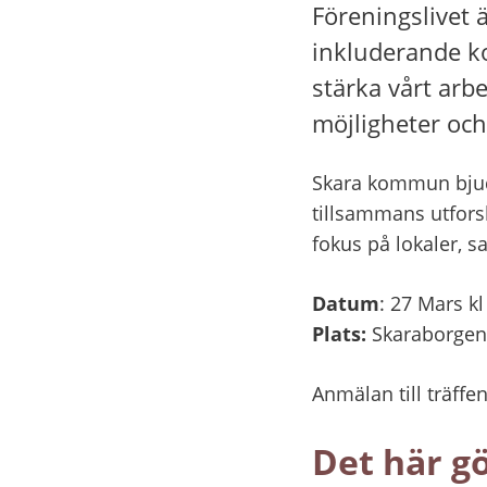
Föreningslivet ä
inkluderande k
stärka vårt arb
möjligheter oc
Skara kommun bjuder
tillsammans utforsk
fokus på lokaler, 
Datum
: 27 Mars kl
Plats:
 Skaraborgen 
Anmälan till träffen
Det här gö