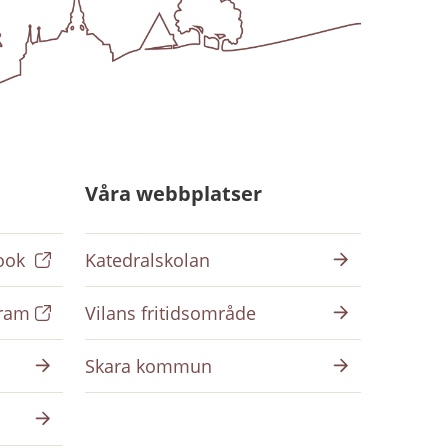
Våra webbplatser
ook
Katedralskolan
gram
Vilans fritidsområde
Skara kommun