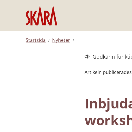
Hoppa till innehåll
Startsida
Nyheter
Godkänn funktio
Länk till annan web
Artikeln publicerade
Inbjuda
works