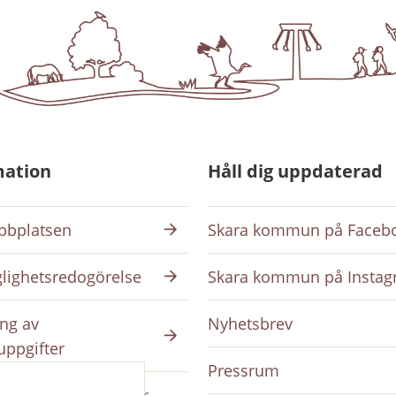
mation
Håll dig uppdaterad
bplatsen
Skara kommun på Faceb
glighetsredogörelse
Skara kommun på Insta
ng av
Nyhetsbrev
uppgifter
Pressrum
ing på intranätet för