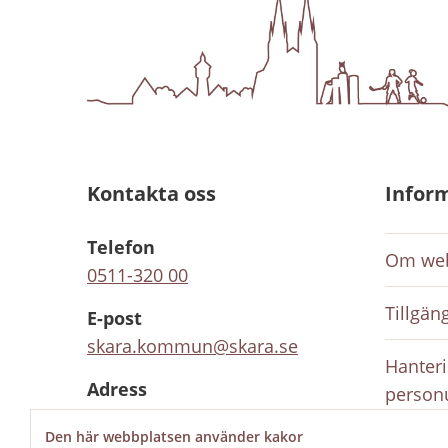
Kontakta oss
Infor
Telefon
Om web
0511-320 00
Tillgän
E-post
skara.kommun@skara.se
Hanteri
Adress
person
Södra kyrkogatan 2, 532 88
Den här webbplatsen använder kakor
Skara
Inloggn