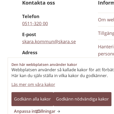
Kontakta oss
Infor
Telefon
Om web
0511-320 00
Tillgän
E-post
skara.kommun@skara.se
Hanteri
Adress
person
Södra kyrkogatan 2, 532 88
Den här webbplatsen använder kakor
Skara
Inloggn
Webbplatsen använder så kallade kakor för att förbät
anställ
Här kan du själv ställa in vilka kakor du godkänner.
Organisationsnummer
Läs mer om våra kakor
212000-1702
Rediger
Kontaktcenter
Godkänn alla kakor
Godkänn nödvändiga kakor
Stängt
Öppnar kl 08.00
Anpassa inställningar