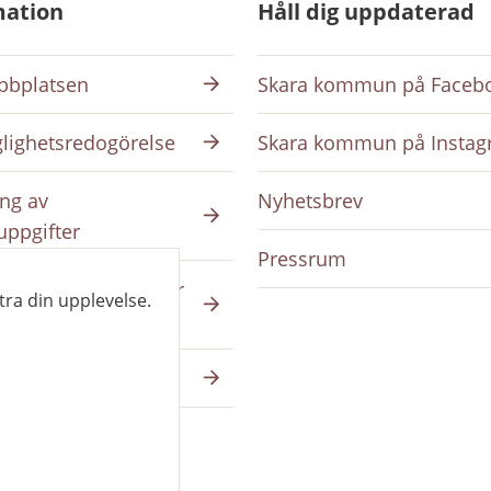
mation
Håll dig uppdaterad
bplatsen
Skara kommun på Faceb
glighetsredogörelse
Skara kommun på Insta
ng av
Nyhetsbrev
uppgifter
Pressrum
ing på intranätet för
tra din upplevelse.
da
a på skara.se