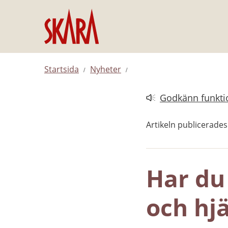
Hoppa till innehåll
Startsida
Nyheter
Godkänn funktio
Länk till annan web
Artikeln publicerades
Har du 
och hj