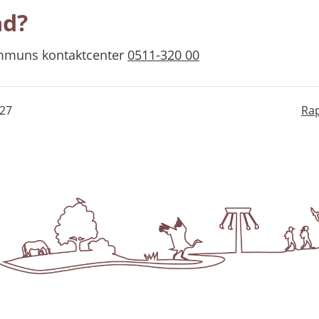
ad?
mmuns kontaktcenter 
0511-320 00
-27
Rap