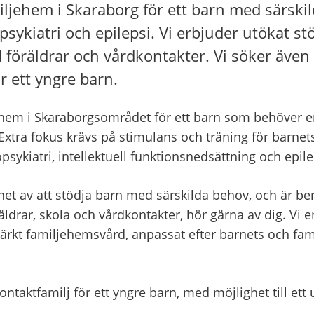
miljehem i Skaraborg för ett barn med särskil
sykiatri och epilepsi. Vi erbjuder utökat st
öräldrar och vårdkontakter. Vi söker även 
r ett yngre barn.
jehem i Skaraborgsområdet för ett barn som behöver en
 Extra fokus krävs på stimulans och träning för barnets
psykiatri, intellektuell funktionsnedsättning och epile
et av att stödja barn med särskilda behov, och är ber
äldrar, skola och vårdkontakter, hör gärna av dig. Vi er
stärkt familjehemsvård, anpassat efter barnets och fa
ontaktfamilj för ett yngre barn, med möjlighet till ett