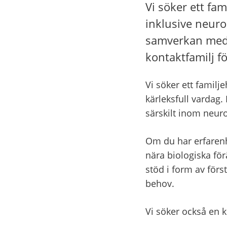
Vi söker ett fa
inklusive neurop
samverkan med f
kontaktfamilj fö
Vi söker ett famil
kärleksfull vardag.
särskilt inom neuro
Om du har erfarenh
nära biologiska för
stöd i form av för
behov.
Vi söker också en k