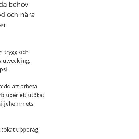
da behov, 
öd och nära 
en 
 trygg och 
 utveckling, 
psi.
edd att arbeta 
bjuder ett utökat 
miljehemmets 
 utökat uppdrag