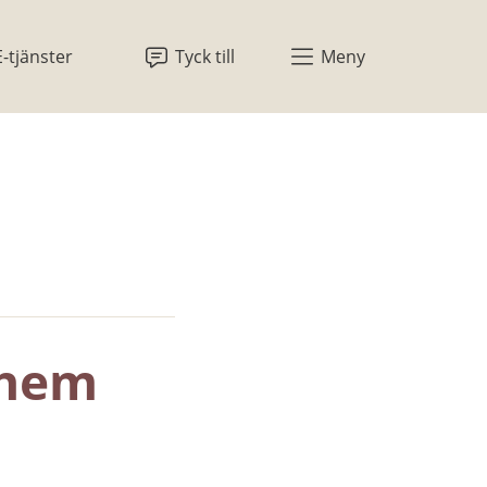
E-tjänster
Tyck till
Meny
 hem 