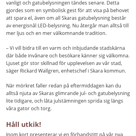
vanligt och gatubelysningen tändes senare. Detta 
gjordes som en symbolisk gest för att visa på behovet 
att spara el, även om all Skaras gatubelysning består 
av energisnål LED-belysning. Nu återgår man alltså till 
mer ljus och en mer välkomnande tradition.
– Vi vill bidra till en varm och inbjudande stadskärna 
där både invånare och besökare känner sig välkomna. 
Ljuset gör stor skillnad för upplevelsen av vår stad, 
säger Rickard Wallgren, enhetschef i Skara kommun.
När mörkret faller redan på eftermiddagen kan du 
alltså njuta av Skaras glimrande jul- och gatubelysning 
lite tidigare, och låta julstämningen sprida sig längs 
våra gator och torg.
Håll utkik!
Inom kort presenterar vi en förhandstitt på vår nya 