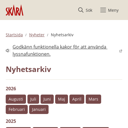
Hoppa till innehåll
Sök
Meny
Startsida
Nyheter
Nyhetsarkiv
Godkänn funktionella kakor för att använda 
Länk till annan webbplats.
lyssnafunktionen.
Nyhetsarkiv
2026
Augusti
Juli
Juni
Maj
April
Mars
Februari
Januari
2025