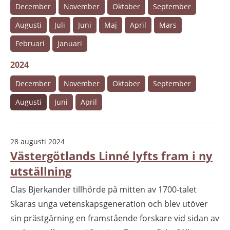
December
November
Oktober
September
Augusti
Juli
Juni
Maj
April
Mars
Februari
Januari
2024
December
November
Oktober
September
Augusti
Juni
April
28 augusti 2024
Västergötlands Linné lyfts fram i ny
utställning
Clas Bjerkander tillhörde på mitten av 1700-talet
Skaras unga vetenskapsgeneration och blev utöver
sin prästgärning en framstående forskare vid sidan av