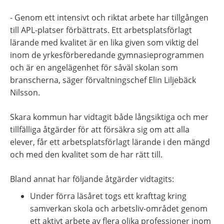
- Genom ett intensivt och riktat arbete har tillgången 
till APL-platser förbättrats. Ett arbetsplatsförlagt 
lärande med kvalitet är en lika given som viktig del 
inom de yrkesförberedande gymnasieprogrammen 
och är en angelägenhet för såväl skolan som 
branscherna, säger förvaltningschef Elin Liljebäck 
Nilsson. 
Skara kommun har vidtagit både långsiktiga och mer 
tillfälliga åtgärder för att försäkra sig om att alla 
elever
,
 får ett arbetsplatsförlagt lärande i den mängd 
och med den kvalitet som de har rätt till.
Bland annat har följande åtgärder vidtagits:
Under förra läsåret togs ett krafttag kring 
samverk
an
 skola och arbetsliv
-
områ
d
et
genom
ett aktivt arbete av
 flera olika 
professioner
inom 