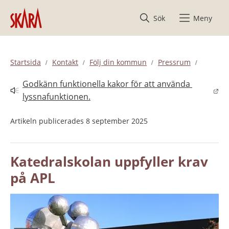
Hoppa till innehåll
Sök
Meny
Startsida
Kontakt
Följ din kommun
Pressrum
Godkänn funktionella kakor för att använda 
Länk till annan webbplats.
lyssnafunktionen.
Artikeln publicerades 8 september 2025
Katedralskolan uppfyller krav 
på APL