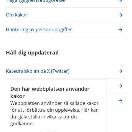
Tillgänglighetsredogörelse
Om kakor
Hantering av personuppgifter
Håll dig uppdaterad
Katedralskolan på X (Twitter)
Katedralskolan på Facebook
Den här webbplatsen använder
kakor
Katedralskolan på Instagram
Webbplatsen använder så kallade kakor
för att förbättra din upplevelse. Här kan
du själv ställa in vilka kakor du
Våra webbplatser
godkänner.