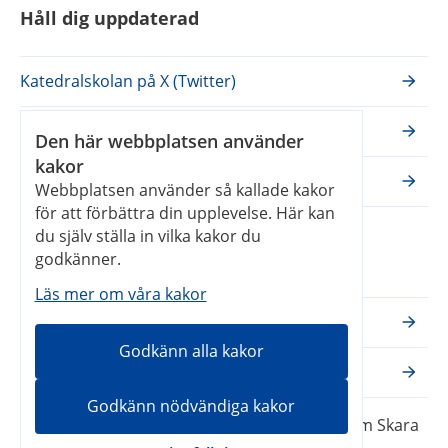
Håll dig uppdaterad
Katedralskolan på X (Twitter)
Katedralskolan på Facebook
Den här webbplatsen använder
kakor
Katedralskolan på Instagram
Webbplatsen använder så kallade kakor
för att förbättra din upplevelse. Här kan
du själv ställa in vilka kakor du
Våra webbplatser
godkänner.
Läs mer om våra kakor
Skara kommun
Godkänn alla kakor
Vilans fritidsområde
Godkänn nödvändiga kakor
Katedralskolan – en webbplats inom Skara 