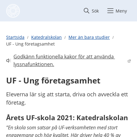
Hoppa till innehåll
Sök
Meny
Startsida
Katedralskolan
Mer än bara studier
UF - Ung företagsamhet
Godkänn funktionella kakor för att använda 
Länk till annan webbplats.
lyssnafunktionen.
UF - Ung företagsamhet
Eleverna lär sig att starta, driva och avveckla ett 
företag.
Årets UF-skola 2021: Katedralskolan
”En skola som satsar på UF-verksamheten med stort 
engagemang och hög kvalitet. Här driver hela 40 % av 