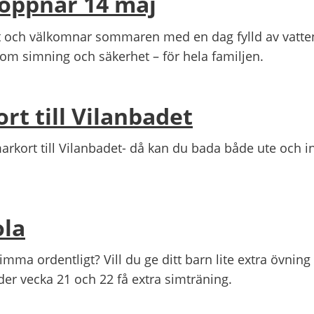
öppnar 14 maj
t och välkomnar sommaren med en dag fylld av vatt
 om simning och säkerhet – för hela familjen.
t till Vilanbadet
kort till Vilanbadet- då kan du bada både ute och i
ola
simma ordentligt? Vill du ge ditt barn lite extra övni
er vecka 21 och 22 få extra simträning.