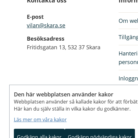
Kontakta oss
Infor
E-post
Om web
vilan@skara.se
Tillgän
Besöksadress
Fritidsgatan 13, 532 37 Skara
Hanteri
person
Inloggn
anställ
Den här webbplatsen använder kakor
Webbplatsen använder så kallade kakor för att förbät
Rediger
Här kan du själv ställa in vilka kakor du godkänner.
Läs mer om våra kakor
Vilans fritidsområde – en web
Godkänn alla kakor
Godkänn nödvändiga kakor