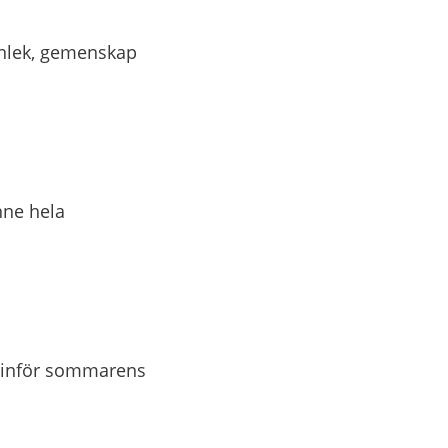
enlek, gemenskap
nne hela
ng inför sommarens