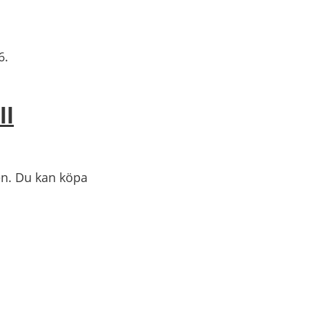
6.
ll
en. Du kan köpa