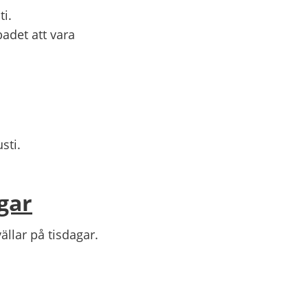
i.
det att vara
sti.
gar
llar på tisdagar.