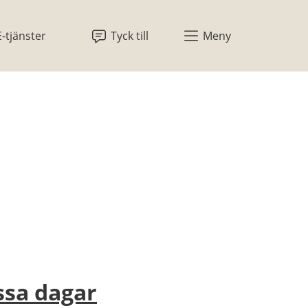
E-tjänster
Tyck till
Meny
ssa dagar