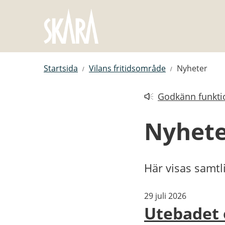
Hoppa till innehåll
Startsida
Vilans fritidsområde
Nyheter
Godkänn funktio
Länk till annan web
Nyhet
Här visas samtl
29 juli 2026
Utebadet 