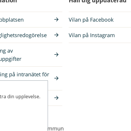
mation
Håll dig uppdaterad
bplatsen
Vilan på Facebook
glighetsredogörelse
Vilan på Instagram
ng av
uppgifter
ing på intranätet för
da
tra din upplevelse.
a på skara.se
bplats inom Skara kommun