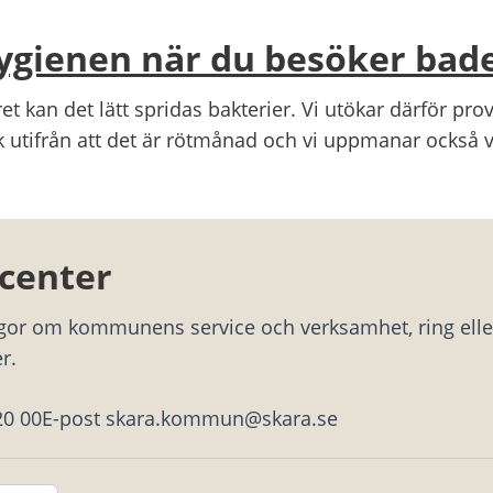
ygienen när du besöker bad
et kan det lätt spridas bakterier. Vi utökar därför pro
k utifrån att det är rötmånad och vi uppmanar också v
center
ågor om kommunens service och verksamhet, ring eller
r.
20 00
E-post skara.kommun@skara.se