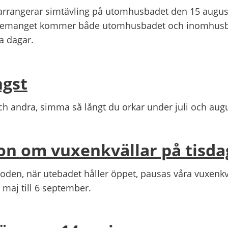
arrangerar simtävling på utomhusbadet den 15 august
gemanget kommer både utomhusbadet och inomhusba
a dagar.
ngst
ch andra, simma så långt du orkar under juli och augu
on om vuxenkvällar på tisda
en, när utebadet håller öppet, pausas våra vuxenkvä
9 maj till 6 september.