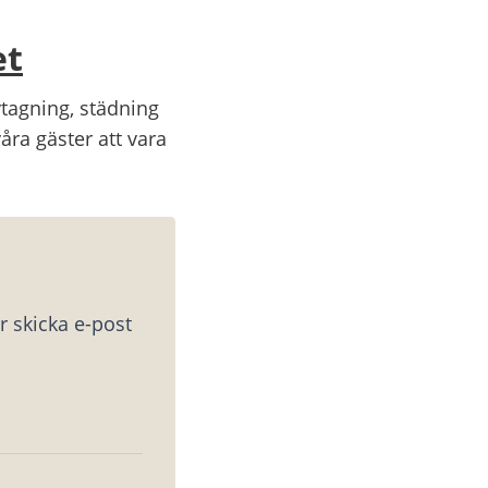
et
vtagning, städning
åra gäster att vara
 skicka e-post 