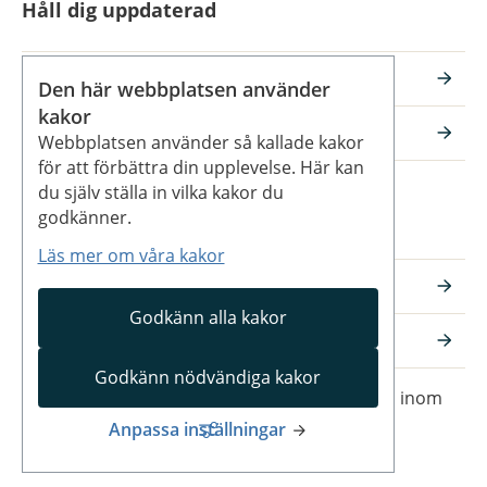
Håll dig uppdaterad
Vilan på Facebook
Den här webbplatsen använder
kakor
Vilan på Instagram
Webbplatsen använder så kallade kakor
för att förbättra din upplevelse. Här kan
du själv ställa in vilka kakor du
Kommunens webbplatser
godkänner.
Läs mer om våra kakor
Katedralskolan
Godkänn alla kakor
Skara kommun
Godkänn nödvändiga kakor
Vilans fritidsområde – en webbplats inom 
Skara kommun
Anpassa inställningar