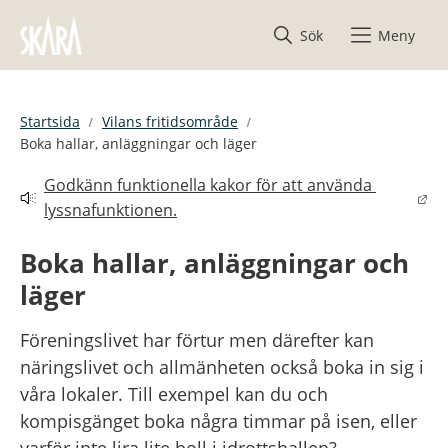
Hoppa till innehåll
Sök
Meny
Startsida
Vilans fritidsområde
Boka hallar, anläggningar och läger
Godkänn funktionella kakor för att använda 
Länk till annan webbplats.
lyssnafunktionen.
Boka hallar, anläggningar och 
läger
Föreningslivet har förtur men därefter kan 
näringslivet och allmänheten också boka in sig i 
våra lokaler. Till exempel kan du och 
kompisgänget boka några timmar på isen, eller 
varför inte lira lite boll i idrottshallen?