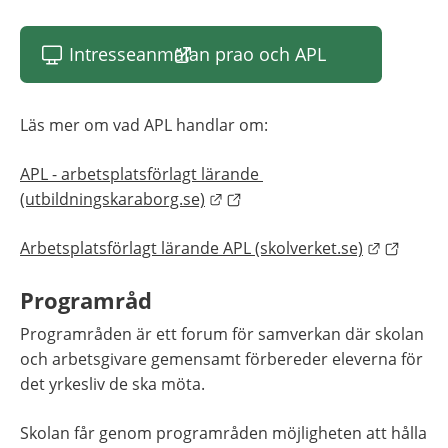
Intresseanmälan prao och APL
(länk till annan webbplats)
Läs mer om vad APL handlar om:
APL - arbetsplatsförlagt lärande 
Länk till annan webbplats.
(utbildningskaraborg.se)
Länk till
Arbetsplatsförlagt lärande APL (skolverket.se)
Programråd
Programråden är ett forum för samverkan där skolan 
och arbetsgivare gemensamt förbereder eleverna för 
det yrkesliv de ska möta.
Skolan får genom programråden möjligheten att hålla 